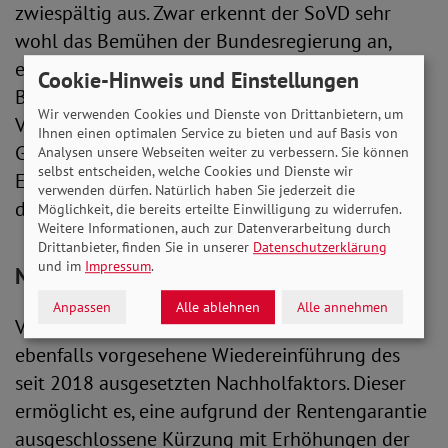
zwiespältig aus. Zwar erkennt der SoVD sehr
wohl das Bemühen der Bundesregierung an,
etwas für die Erwerbsminderungsrenten im
Cookie-Hinweis und Einstellungen
Bestand zu tun. Um über die vorgesehenen
Wir verwenden Cookies und Dienste von Drittanbietern, um
Verbesserungen hinaus aber eine tatsächliche
Ihnen einen optimalen Service zu bieten und auf Basis von
Gleichbehandlung aller Bezieher*innen einer
Analysen unsere Webseiten weiter zu verbessern. Sie können
selbst entscheiden, welche Cookies und Dienste wir
Erwerbsminderungsrente zu erreichen, müssten
verwenden dürfen. Natürlich haben Sie jederzeit die
die Zuschläge höher ausfallen.
Möglichkeit, die bereits erteilte Einwilligung zu widerrufen.
Weitere Informationen, auch zur Datenverarbeitung durch
Drittanbieter, finden Sie in unserer
Datenschutzerklärung
und im
Impressum
.
Nachholfaktor führt zu Rentenkürzungen
Anpassen
Alle ablehnen
Alle annehmen
Vehement wendet sich der SoVD gegen die
ebenfalls vorgesehene Wiedereinführung des
seit 2018 ausgesetzten Nachholfaktors. Dieser
ermöglicht es, eine aufgrund der Rentengarantie
ausgeschlossene Kürzung mit Erhöhungen der