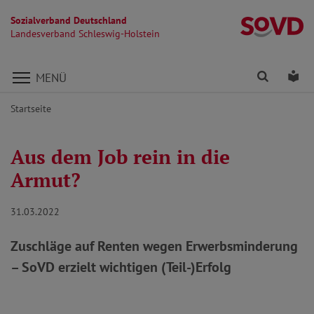
Sozialverband Deutschland
La
Landesverband Schleswig-Holstein
Direkt zu den Inhalten springen
Finden
Lei
MENÜ
Startseite
Aus dem Job rein in die
Armut?
31.03.2022
Zuschläge auf Renten wegen Erwerbsminderung
– SoVD erzielt wichtigen (Teil-)Erfolg