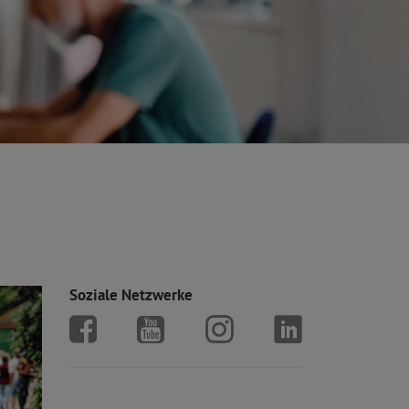
Soziale Netzwerke
SoVD auf Facebook
SoVD auf Youtube
SoVD auf Instagram
SoVD auf Linke