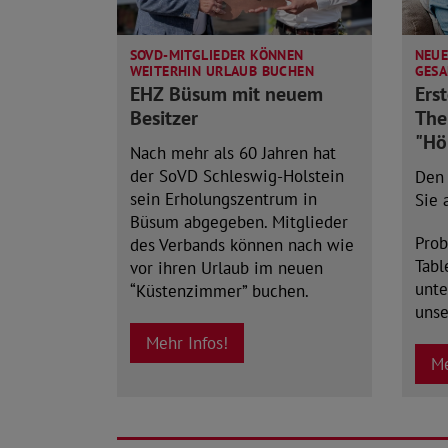
SOVD-MITGLIEDER KÖNNEN
NEUE
WEITERHIN URLAUB BUCHEN
GESA
EHZ Büsum mit neuem
Ers
Besitzer
Th
"Hö
Nach mehr als 60 Jahren hat
der SoVD Schleswig-Holstein
Den 
sein Erholungszentrum in
Sie 
Büsum abgegeben. Mitglieder
Prob
des Verbands können nach wie
Tabl
vor ihren Urlaub im neuen
unte
“Küstenzimmer” buchen.
unse
Mehr Infos!
Me