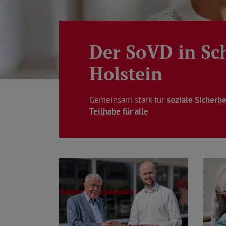
Der SoVD in Sc
Holstein
Gemeinsam stark für
soziale Sicherhe
Teilhabe für alle