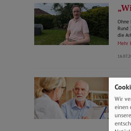
„Wi
Ohne E
Rund 
die Ar
Mehr 
16.07.
Ges
Cooki
war
Wir ve
Der B
einen 
Zuzahl
unsere
Mehr 
entsch