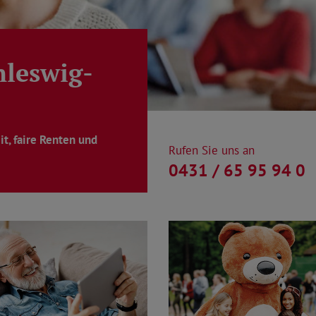
hleswig-
it, faire Renten und
Rufen Sie uns an
0431 / 65 95 94 0