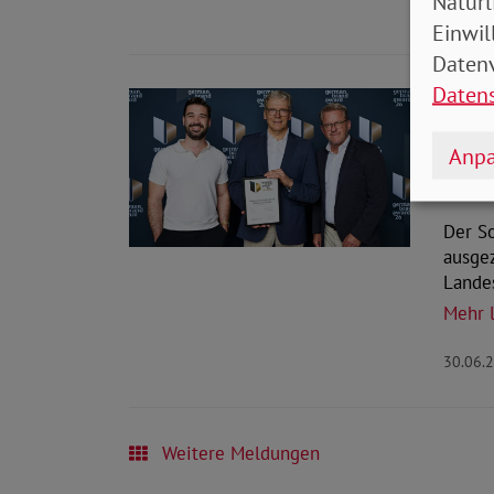
Natürl
10.07.
Einwil
Datenv
Daten
Ge
Sch
Anpa
Ink
Der S
ausge
Lande
Mehr 
30.06.
Weitere Meldungen