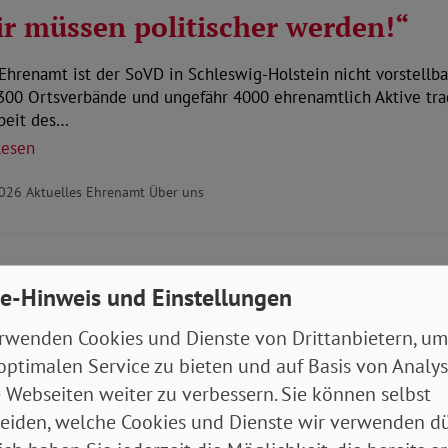
r müssen politischer werden!“
hrenamt ist der SoVD in Schleswig-Holstein nicht vorstellba
300 Ortsverbände und ungefähr 4000 ehrenamtlich Aktive tr
beit des…
lesen
2026
Aktuelles Ehrenamt Über uns
undheitsreform beschlossen – S
e-Hinweis und Einstellungen
nt vor Belastungen für Versicher
rwenden Cookies und Dienste von Drittanbietern, um
undestag stimmt dem GKV-Sparpaket zu. Der SoVD kritisiert 
optimalen Service zu bieten und auf Basis von Analy
ungen und Einschnitte bei der Familienversicherung.
 Webseiten weiter zu verbessern. Sie können selbst
lesen
eiden, welche Cookies und Dienste wir verwenden dü