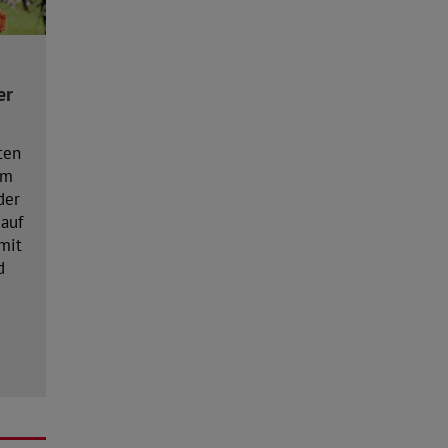
er
ten
em
der
 auf
mit
d