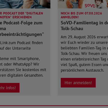
R PODCAST DER "DIGITALEN
NOCH BIS ZUM 07.08.2026
NDTEN" ERSCHIENEN
ANMELDEN!
te Podcast-Folge zum
SoVD-Familientag in d
ema
Tolk-Schau
rbeeinträchtigungen"
Am 29. August 2026 erwar
wir Euch wieder zu unser
Link zum Podcast finden
beliebten Familien-Tag in 
auf der Unterseite
Tolk-Schau. Wir freuen uns
leme mit Smartphone,
einen erlebnisreichen Tag 
et oder WhatsApp? Wir
viel Spaß, gutem Essen un
rstützen Sie kostenlos mit
persönlichem Austausch.
ren digitalen Gesandten.
Hier anmelden!
hr Infos!