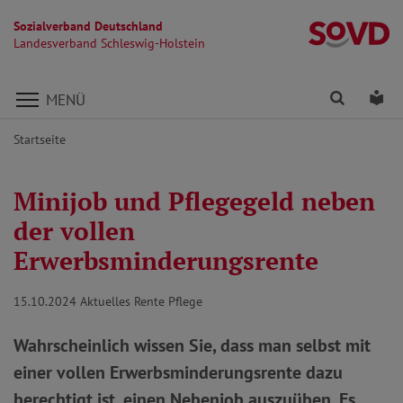
Sozialverband Deutschland
La
Landesverband Schleswig-Holstein
Direkt zu den Inhalten springen
Finden
Lei
MENÜ
Startseite
Minijob und Pflegegeld neben
der vollen
Erwerbsminderungsrente
15.10.2024
Aktuelles Rente Pflege
Wahrscheinlich wissen Sie, dass man selbst mit
einer vollen Erwerbsminderungsrente dazu
berechtigt ist, einen Nebenjob auszuüben. Es