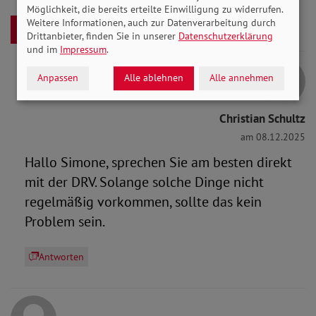
Möglichkeit, die bereits erteilte Einwilligung zu widerrufen.
Weitere Informationen, auch zur Datenverarbeitung durch
Antworten
Drittanbieter, finden Sie in unserer
Datenschutzerklärung
und im
Impressum
.
Anpassen
Alle ablehnen
Alle annehmen
Christian Schultz
am 08.12.2025
Hallo Simone, sprechen Sie am besten direkt
mit der DRV. Solange solche Dinge nicht
regelmäßig vorkommen, sollte das kein
Problem sein.
Antworten