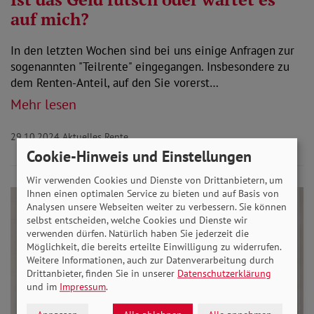
auf mich?
In den letzten Wochen sind bei uns einige Anfragen zur
sogenannten "Teilrente" eingegangen. Insbesondere zu
dem Renten-Anteil, auf den Sie vorerst…
Mehr lesen
29.10.2024
Aktuelles Rente
Cookie-Hinweis und Einstellungen
Wir verwenden Cookies und Dienste von Drittanbietern, um
Ihnen einen optimalen Service zu bieten und auf Basis von
Analysen unsere Webseiten weiter zu verbessern. Sie können
selbst entscheiden, welche Cookies und Dienste wir
verwenden dürfen. Natürlich haben Sie jederzeit die
Möglichkeit, die bereits erteilte Einwilligung zu widerrufen.
Weitere Informationen, auch zur Datenverarbeitung durch
Drittanbieter, finden Sie in unserer
Datenschutzerklärung
und im
Impressum
.