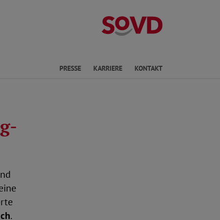
Landesverband 
ichte Sprache
PRESSE
KARRIERE
KONTAKT
g-
and
eine
rte
uch
.