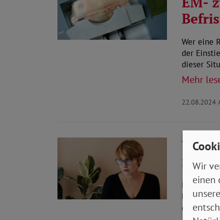
EM- z
Befri
Wer eine 
der Einsti
dieser Sit
Mehr les
22.08.2024
Wie l
Cooki
Schwe
Wir ve
einen 
Manchmal 
unsere
befristet 
entsch
diesem Fa