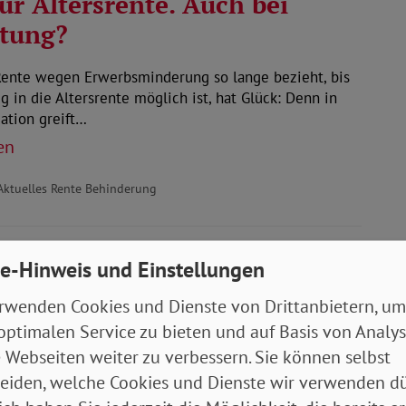
ur Altersrente. Auch bei
stung?
Rente wegen Erwerbsminderung so lange bezieht, bis
eg in die Altersrente möglich ist, hat Glück: Denn in
uation greift…
en
Aktuelles Rente Behinderung
ange ist der
e-Hinweis und Einstellungen
rbehindertenausweis gültig?
rwenden Cookies und Dienste von Drittanbietern, um
optimalen Service zu bieten und auf Basis von Analy
wird der Ausweis für schwerbehinderte Menschen nur
 Webseiten weiter zu verbessern. Sie können selbst
ausgestellt. Zum Beispiel bei Krebserkrankungen, in
eiden, welche Cookies und Dienste wir verwenden dü
ll wird von der…