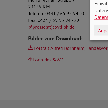
Einwil
24145 Kiel
Datenv
Telefon: 0431 / 65 95 94 - 0
Daten
Fax: 0431 / 65 95 94 - 99
presse(at)sovd-sh.de
Anpa
Bilder zum Download:
Portrait Alfred Bornhalm, Landesvor
Logo des SoVD