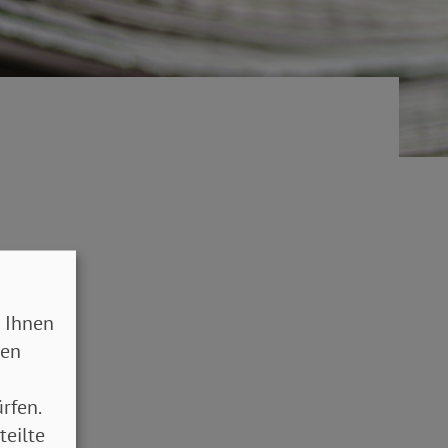
 Ihnen
sen
rfen.
teilte