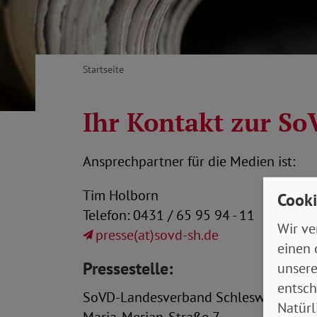
Startseite
Ihr Kontakt zur So
Ansprechpartner für die Medien ist:
Tim Holborn
Cooki
Telefon: 0431 / 65 95 94 - 11
Wir ve
presse(at)sovd-sh.de
einen 
Pressestelle:
unsere
entsch
SoVD-Landesverband Schleswig-Holstei
Natürl
Maria-Merian-Straße 7