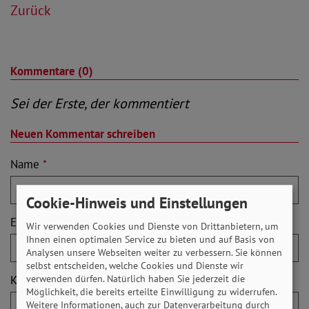
Zurück
Kommentare (0)
Sei der Erste, der kommentiert
Neuen Kommentar schreiben
Name
*
Cookie-Hinweis und Einstellungen
E-Mail
*
Wir verwenden Cookies und Dienste von Drittanbietern, um
Ihnen einen optimalen Service zu bieten und auf Basis von
Analysen unsere Webseiten weiter zu verbessern. Sie können
selbst entscheiden, welche Cookies und Dienste wir
Kommentar
*
verwenden dürfen. Natürlich haben Sie jederzeit die
Möglichkeit, die bereits erteilte Einwilligung zu widerrufen.
Weitere Informationen, auch zur Datenverarbeitung durch