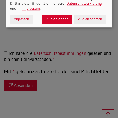
Drittanbieter, finden Sie in unserer
Datenschutzerklärung
und im
Impressum
.
Anpassen
Alle ablehnen
Alle annehmen
Ich habe die
Datenschutzbestimmungen
gelesen und
bin damit einverstanden.
*
Mit
*
gekennzeichnete Felder sind Pflichtfelder.
Absenden