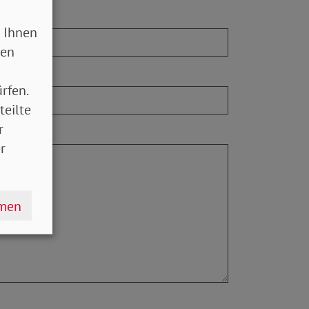
 Ihnen
sen
rfen.
teilte
r
r
hmen