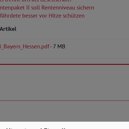
tenpaket II soll Rentenniveau sichern
ährdete besser vor Hitze schützen
Artikel
_Bayern_Hessen.pdf
- 7 MB