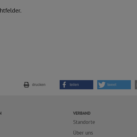
htfelder.
drucken
teilen
tweet
N
VERBAND
Standorte
e
Über uns