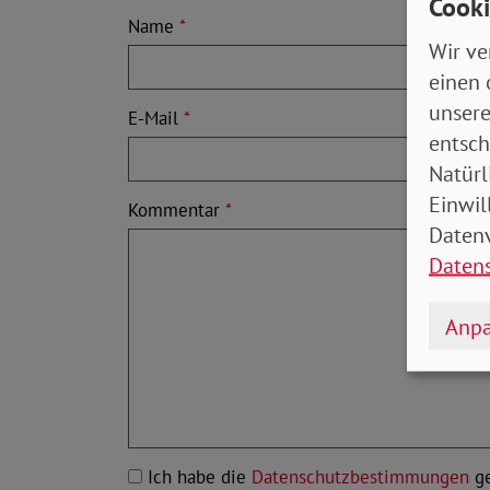
Cooki
Name
*
Wir ve
einen 
unsere
E-Mail
*
entsch
Natürl
Einwil
Kommentar
*
Datenv
Daten
Anpa
Ich habe die
Datenschutzbestimmungen
ge