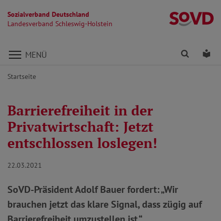
Sozialverband Deutschland
La
Landesverband Schleswig-Holstein
Direkt zu den Inhalten springen
Finden
Lei
MENÜ
Startseite
Barrierefreiheit in der
Privatwirtschaft: Jetzt
entschlossen loslegen!
22.03.2021
SoVD-Präsident Adolf Bauer fordert: „Wir
brauchen jetzt das klare Signal, dass zügig auf
Barrierefreiheit umzustellen ist.“