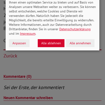
schlicht nicht vermittelbar, dass der Online-
Ihnen einen optimalen Service zu bieten und auf Basis von
Analysen unsere Webseiten weiter zu verbessern. Sie können
Handel erst 2030, Geldautomaten sogar erst
selbst entscheiden, welche Cookies und Dienste wir
2035 barrierefrei werden sollen. Wir brauchen
verwenden dürfen. Natürlich haben Sie jederzeit die
Möglichkeit, die bereits erteilte Einwilligung zu widerrufen.
jetzt das klare Signal, dass zügig auf
Weitere Informationen, auch zur Datenverarbeitung durch
Barrierefreiheit umzustellen ist.“
Drittanbieter, finden Sie in unserer
Datenschutzerklärung
und im
Impressum
.
Christian Draheim (V. i. S. d. P.)
Anpassen
Alle ablehnen
Alle annehmen
Zurück
Kommentare (0)
Sei der Erste, der kommentiert
Neuen Kommentar schreiben