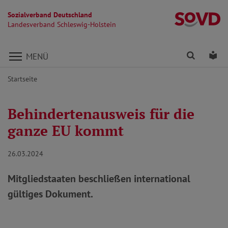
Sozialverband Deutschland
La
Landesverband Schleswig-Holstein
Direkt zu den Inhalten springen
Finden
Lei
MENÜ
Startseite
Behindertenausweis für die
ganze EU kommt
26.03.2024
Mitgliedstaaten beschließen international
gültiges Dokument.