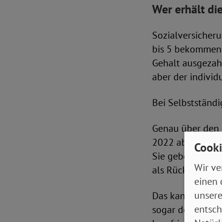
Wer erhält d
Sozialversicher
bis 5 bekommen 
Gehalt ausgezahl
aber der indivi
Bei Selbstständi
Genau über den 
2022 abhängig st
Cooki
Sie geben die Ei
Wir ve
als Rückzahlung
einen 
unsere
Das kann eine Se
entsch
sogar der aus So