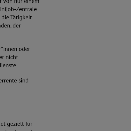
er von nur einem
inijob-Zentrale
die Tätigkeit
nden, der
ar*innen oder
er nicht
dienste.
rrente sind
et gezielt für