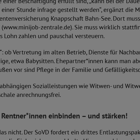
einer Beschäftigung erfüllt sind, „kann bei der Dau
 einer Stunde infrage gestellt werden“, ergänzt die M
entenversicherung Knappschaft Bahn-See. Dort muss 
(www.minijob-zentrale.de). Sie muss wirklich stattfi
s Lohn zahlen und pauschal versteuern.
s“: ob Vertretung im alten Betrieb, Dienste für Nachb
ige, etwa Babysitten. Ehepartner*innen kann man ab
ußen vor sind Pflege in der Familie und Gefälligkeits
bhängigen Sozialleistungen wie Witwen- und Witwe
schale anrechnungsfrei.
: Rentner*innen
einbinden – und stärken!
das nicht. Der SoVD fordert ein drittes Entlastungspak