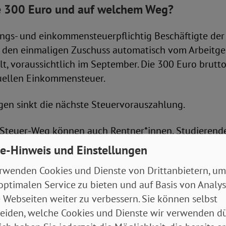
ie 300 Euro und auf welchem Weg?
ungs- und einkommensteuerpflichtig Beschäftigte der
den einmaligen Zuschuss automatisch vom Arbeitge
t, voraussichtlich im September. Die 300 Euro brutt
duellen Einkommensteuer.
gen sinkt die nächste Steuervorauszahlung.
Steuer-Weg können auch Rentner*innen, Studierende 
euerpflichtig beschäftigt waren, ihre Zusatzkosten
e-Hinweis und Einstellungen
nkünfte später in der Steuererklärung an und erhalt
rwenden Cookies und Dienste von Drittanbietern, um
.
optimalen Service zu bieten und auf Basis von Analy
 Webseiten weiter zu verbessern. Sie können selbst
lbstständigkeit nebenher sein oder ein „Midijob“. Nu
eiden, welche Cookies und Dienste wir verwenden dü
VD-Sicht sonst problematische „Minijob“ (geringfügi