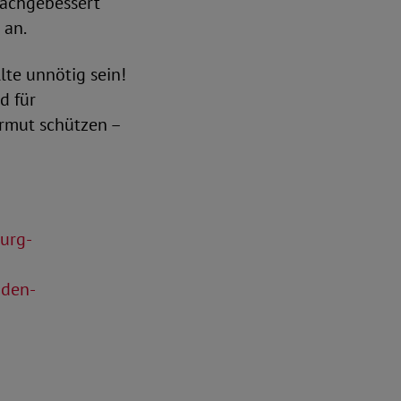
nachgebessert
 an.
lte unnötig sein!
d für
armut schützen –
burg-
aden-