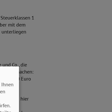
 Steuerklassen 1
ber mit dem
o unterliegen
und Co., die
 geltend machen:
en die 300 Euro
 Ihnen
sen
tzen kann hier
rfen.
ge oder