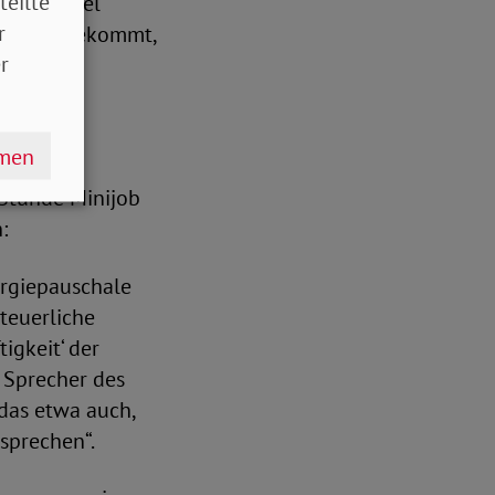
teilte
in der Regel
r
Zuschuss bekommt,
r
hmen
e Stunde Minijob
:
nergiepauschale
teuerliche
igkeit‘ der
n Sprecher des
das etwa auch,
sprechen“.