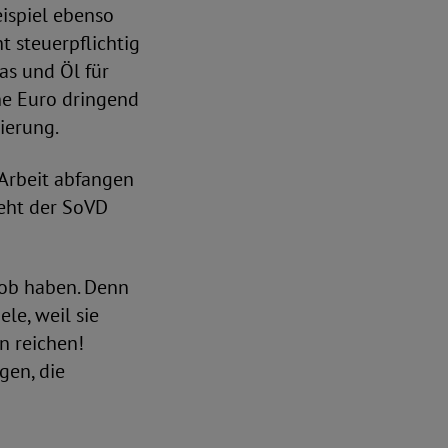
eispiel ebenso
t steuerpflichtig
as und Öl für
che Euro dringend
ierung.
 Arbeit abfangen
ieht der SoVD
job haben. Denn
le, weil sie
n reichen!
gen, die