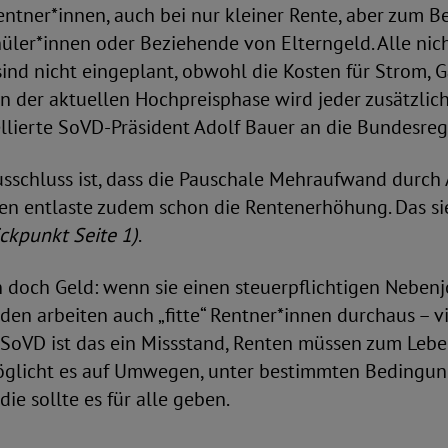
entner*innen, auch bei nur kleiner Rente, aber zum B
üler*innen oder Beziehende von Elterngeld. Alle nich
ind nicht eingeplant, obwohl die Kosten für Strom, G
 „In der aktuellen Hochpreisphase wird jeder zusätzli
llierte SoVD-Präsident Adolf Bauer an die Bundesreg
usschluss ist, dass die Pauschale Mehraufwand durch
nnen entlaste zudem schon die Rentenerhöhung. Das s
ickpunkt Seite 1)
.
 doch Geld: wenn sie einen steuerpflichtigen Neben
en arbeiten auch „fitte“ Rentner*innen durchaus – vie
 SoVD ist das ein Missstand, Renten müssen zum Lebe
glicht es auf Umwegen, unter bestimmten Bedingun
ie sollte es für alle geben.