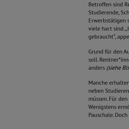
Betroffen sind R
Studierende, Sch
Erwerbstätigen s
viele hart sind.
gebraucht“, appe
Grund für den A
soll. Rentner*i
anders
(siehe Bl
Manche erhalten
neben Studierend
müssen. Für den
Wenigstens ermö
Pauschale. Doch d