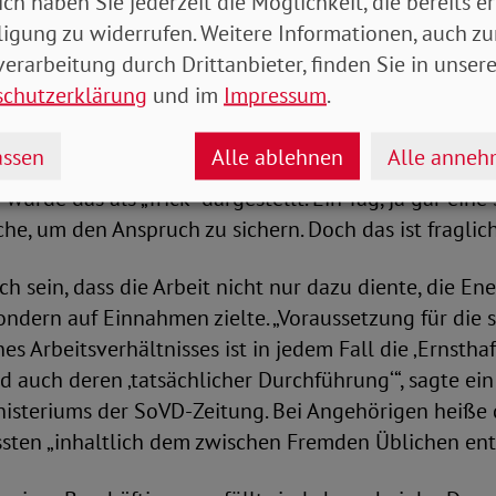
ich haben Sie jederzeit die Möglichkeit, die bereits er
häftigung), der bald bis 520 Euro gilt. Minijobs sind 
ligung zu widerrufen. Weitere Informationen, auch zu
der Arbeitgeber versteuert sie meist pauschal. Den 
erarbeitung durch Drittanbieter, finden Sie in unsere
 dafür Steuern zahlt.
schutzerklärung
und im
Impressum
.
7“: Minijob muss ernste Absicht haben
ssen
Alle ablehnen
Alle anne
wurde das als „Trick“ dargestellt. Ein Tag, ja gar ein
che, um den Anspruch zu sichern. Doch das ist fraglich
ich sein, dass die Arbeit nicht nur dazu diente, die E
dern auf Einnahmen zielte. „Voraussetzung für die s
 Arbeitsverhältnisses ist in jedem Fall die ‚Ernsthaft
 auch deren ‚tatsächlicher Durchführung‘“, sagte ei
isteriums der SoVD-Zeitung. Bei Angehörigen heiße 
ssten „inhaltlich dem zwischen Fremden Üblichen ent