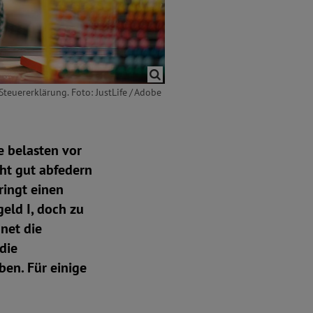
teuererklärung. Foto: JustLife / Adobe
e belasten vor
cht gut abfedern
ringt einen
eld I, doch zu
hnet die
die
ben. Für einige