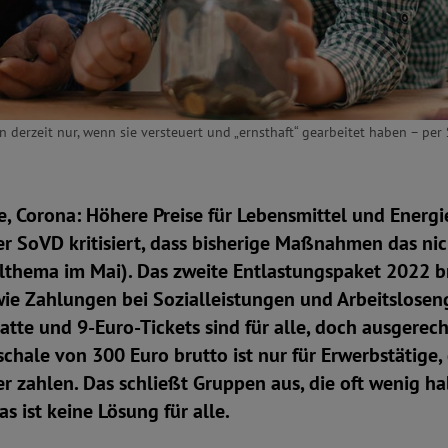
erzeit nur, wenn sie versteuert und „ernsthaft“ gearbeitet haben – per S
ne, Corona: Höhere Preise für Lebensmittel und Energi
r SoVD kritisiert, dass bisherige Maßnahmen das ni
elthema im Mai). Das zweite Entlastungspaket 2022 b
ie Zahlungen bei Sozialleistungen und Arbeitsloseng
atte und 9-Euro-Tickets sind für alle, doch ausgerec
chale von 300 Euro brutto ist nur für Erwerbstätige, 
zahlen. Das schließt Gruppen aus, die oft wenig ha
s ist keine Lösung für alle.