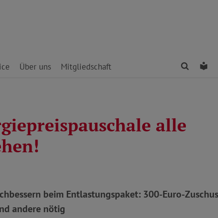
Finden
Le
ice
Über uns
Mitgliedschaft
giepreispauschale alle
ehen!
chbessern beim Entlastungspaket: 300-Euro-Zuschus
nd andere nötig