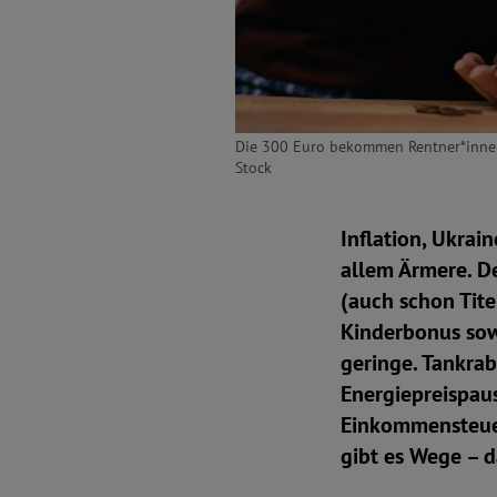
Die 300 Euro bekommen Rentner*innen d
Stock
Inflation, Ukrai
allem Ärmere. De
(auch schon Tit
Kinderbonus sow
geringe. Tankrab
Energiepreispaus
Einkommensteuer 
gibt es Wege – da