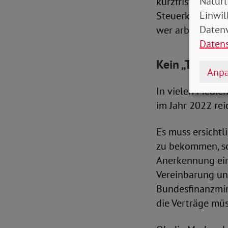
Natürl
kurzfristige Besc
Einwil
Steuerklasse 6, 
Datenv
wer arbeitet und
Daten
Kein „Trick 1
Anpa
In vielen Medien 
im Jahr 2022 rei
Es muss ersichtl
zu bekommen, son
Anerkennung eines
Vereinbarung und
Bundesfinanzmin
die Verträge mü