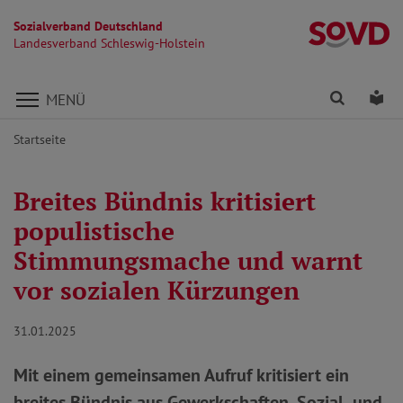
Sozialverband Deutschland
La
Landesverband Schleswig-Holstein
Direkt zu den Inhalten springen
Finden
Lei
MENÜ
Startseite
Breites Bündnis kritisiert
populistische
Stimmungsmache und warnt
vor sozialen Kürzungen
31.01.2025
Mit einem gemeinsamen Aufruf kritisiert ein
breites Bündnis aus Gewerkschaften, Sozial- und