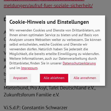
meldungen/aufruf-fuer-soziale-sicherheit/
Dem Bündnis gehören an:
Cookie-Hinweis und Einstellungen
Wir verwenden Cookies und Dienste von Drittanbietern, um
AWO Bundesverband e.V., Deutscher
Ihnen einen optimalen Service zu bieten und auf Basis von
Caritasverband e.V., Diakonie Deutschland, Der
Analysen unsere Webseiten weiter zu verbessern. Sie können
selbst entscheiden, welche Cookies und Dienste wir
Paritätische Gesamtverband, SoVD, VdK,
verwenden dürfen. Natürlich haben Sie jederzeit die
Volkssolidarität, DGB, ver.di, IG Metall,
Möglichkeit, die bereits erteilte Einwilligung zu widerrufen.
Weitere Informationen, auch zur Datenverarbeitung durch
Koordinierungsstelle gewerkschaftlicher
Drittanbieter, finden Sie in unserer
Datenschutzerklärung
Arbeitslosengruppen (KOS), Bündnis AufRecht
und im
Impressum
.
bestehen, Arbeitslosenhilfe Oldenburg e.V.,
Anpassen
Alle ablehnen
Alle annehmen
Tacheles e.V., Sanktionsfrei, Deutscher
Mieterbund, Pro Asyl, Tafel Deutschland e.V.,
Zukunftsforum Familie e.V.
V.i.S.d.P.: Constantin Schwarzer