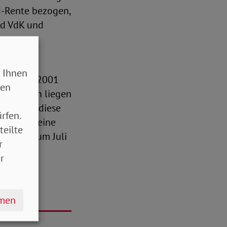
M-Rente bezogen,
nd VdK und
 Ihnen
. Januar 2001
sen
tenbeginn liegen
VdK sind diese
rfen.
nn würde eine
teilte
e erst zum Juli
r
u spät
r
hmen