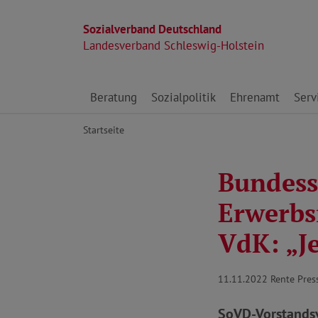
Sozialverband Deutschland
Landesverband Schleswig-Holstein
Direkt zu den Inhalten springen
Beratung
Sozialpolitik
Ehrenamt
Serv
Startseite
Bundesso
Erwerbs
VdK: „J
11.11.2022
Rente Pre
SoVD-Vorstandsv