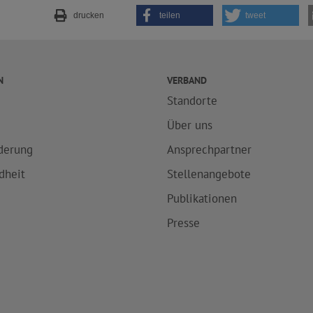
drucken
teilen
tweet
N
VERBAND
Standorte
e
Über uns
derung
Ansprechpartner
dheit
Stellenangebote
Publikationen
Presse