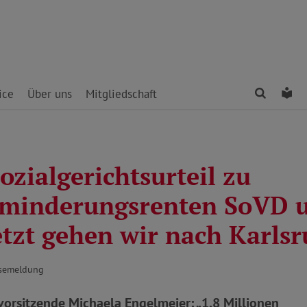
Finden
Le
ice
Über uns
Mitgliedschaft
zialgerichtsurteil zu
minderungsrenten SoVD 
etzt gehen wir nach Karlsr
ssemeldung
orsitzende Michaela Engelmeier: „1,8 Millionen