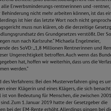
r alle Erwerbsminderungs-rentnerinnen und -rentner,
Behinderung nicht mehr arbeiten können, ist das ein
lerdings ist hier das letzte Wort noch nicht gesproch
gsgericht muss nun klären, ob die derzeitige Geset
dlungsgrundsatz des Grundgesetzes verstößt. Der So
gen nun nach Karlsruhe.“ Michaela Engelmeier,
zende des SoVD: „1,8 Millionen Rentnerinnen und Ren
eser Ungerechtigkeit betroffen. Auch wenn das Bunde
gegeben hat, hoffen wir weiterhin, dass uns die Verfa
mmen werden.“
 des Verfahrens: Bei den Musterverfahren ging es u
en einer Klägerin und eines Klägers, die sich benacht
il ist von Bedeutung für Menschen, die zwischen 200
sind. Zum 1. Januar 2019 hatte der Gesetzgeber die
en bei der EM-Rente erhöht. Allerdings gingen bei d