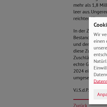
mehr als 1,8 Mi
leer aus. Unger
reichten Klagen 
Cooki
In der Zwischenz
Wir ve
Bestandsrentner
einen 
und dem 31. Dez
unsere
diese Zuschläge 
entsch
Zuschläge jedoch
Natürl
echte Gleichbeh
Einwil
2024 eingeführt 
Datenv
umgesetzt.
Daten
V.i.S.d.P.: Peter
Anpa
Zurück