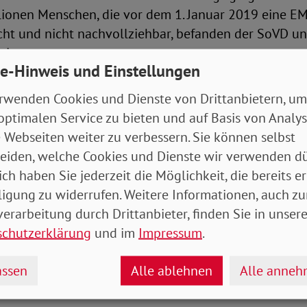
llionen Menschen, die vor dem 1. Januar 2019 eine E
echt und nicht nachvollziehbar, befanden der SoVD u
ein.
e-Hinweis und Einstellungen
eit hat der Gesetzgeber nachgebessert und für die
rwenden Cookies und Dienste von Drittanbietern, um
innen und -rentner, deren EM-Beginn zwischen dem 1
optimalen Service zu bieten und auf Basis von Analy
ember 2018 lag, Zuschläge beschlossen. Je nach Ren
 Webseiten weiter zu verbessern. Sie können selbst
bei 4,5 bzw. 7,5 Prozent. Nach Ansicht von SoVD und 
eiden, welche Cookies und Dienste wir verwenden dü
 zu niedrig und sollten deutlich höher sein - nur da
ich haben Sie jederzeit die Möglichkeit, die bereits er
andlung hergestellt. Außerdem werden diese Zuschläg
ligung zu widerrufen. Weitere Informationen, auch zu
und damit nach Ansicht beider Sozialverbände viel z
erarbeitung durch Drittanbieter, finden Sie in unsere
schutzerklärung
und im
Impressum
.
-Michael Zernechel
ssen
Alle ablehnen
Alle anne