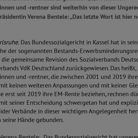
nnen und -rentner sind weiterhin von dieser Ungere
Präsidentin Verena Bentele: „Das letzte Wort ist hier 
rlsruhe.
Das Bundessozialgericht in Kassel hat in sei
öhe der sogenannten Bestands-Erwerbsminderungsre
 die gemeinsame Revision des Sozialverbands Deuts
erbands VdK Deutschland zurückgewiesen. Das heißt,
innen und -rentner, die zwischen 2001 und 2019 ihr
 mit keinen weiteren Anpassungen und mit keiner G
e erst seit 2019 ihre EM-Rente beziehen, rechnen d
 mit seiner Entscheidung schwergetan hat und explizi
der Verbände in dieser wichtigen Angelegenheit he
ch seine Hände gebunden.
Verena Bentele: „Das Bundessozialgericht hat unserer