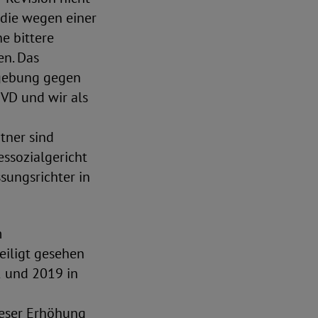
 die wegen einer
e bittere
en. Das
zgebung gegen
VD und wir als
tner sind
ssozialgericht
ssungsrichter in
m
eiligt gesehen
1 und 2019 in
ieser Erhöhung