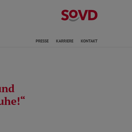
Landesverband 
ichte Sprache
PRESSE
KARRIERE
KONTAKT
und
uhe!“