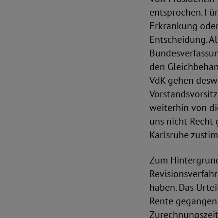
entsprochen. Fü
Erkrankung oder 
Entscheidung. Al
Bundesverfassun
den Gleichbehan
VdK gehen deswe
Vorstandsvorsit
weiterhin von di
uns nicht Recht 
Karlsruhe zusti
Zum Hintergrund
Revisionsverfahr
haben. Das Urte
Rente gegangen 
Zurechnungszeit