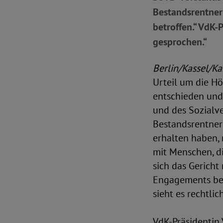
Bestandsrentneri
betroffen.“ VdK-
gesprochen.“
Berlin/Kassel/Ka
Urteil um die H
entschieden und
und des Sozialv
Bestandsrentner
erhalten haben,
mit Menschen, di
sich das Gericht
Engagements bei
sieht es rechtli
VdK-Präsidentin 