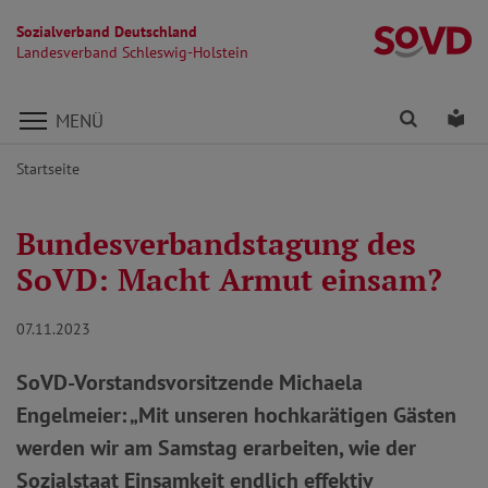
Sozialverband Deutschland
La
Landesverband Schleswig-Holstein
Direkt zu den Inhalten springen
Finden
Lei
MENÜ
Startseite
Bundesverbandstagung des
SoVD: Macht Armut einsam?
07.11.2023
SoVD-Vorstandsvorsitzende Michaela
Engelmeier: „Mit unseren hochkarätigen Gästen
werden wir am Samstag erarbeiten, wie der
Sozialstaat Einsamkeit endlich effektiv