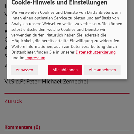
Cookie-Hinweis und Einstellungen
Interessierte Journalist*innen können die
Wir verwenden Cookies und Dienste von Drittanbietern, um
Veranstaltung auf zwei verschiedene Varianten
Ihnen einen optimalen Service zu bieten und auf Basis von
verfolgen: zum einen über den eigens
Analysen unsere Webseiten weiter zu verbessern. Sie können
selbst entscheiden, welche Cookies und Dienste wir
eingerichteten Stream oder auch live vor
verwenden dürfen. Natürlich haben Sie jederzeit die
Ort.
HIER
gelangen Sie zum Livestream.
Möglichkeit, die bereits erteilte Einwilligung zu widerrufen.
Weitere Informationen, auch zur Datenverarbeitung durch
Akkreditierungen für den öffentlichen Teil der
Drittanbieter, finden Sie in unserer
Datenschutzerklärung
SoVD-Verbandstagung richten Sie bitte per Mail
und im
Impressum
.
an
pressestelle(at)sovd.de
.
Anpassen
Alle ablehnen
Alle annehmen
V.i.S.d.P.: Peter-Michael Zernechel
Zurück
Kommentare (0)