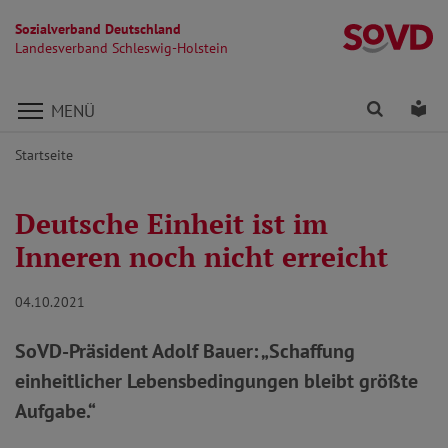
Sozialverband Deutschland
La
Landesverband Schleswig-Holstein
Direkt zu den Inhalten springen
Finden
Lei
MENÜ
Startseite
Deutsche Einheit ist im
Inneren noch nicht erreicht
04.10.2021
SoVD-Präsident Adolf Bauer: „Schaffung
einheitlicher Lebensbedingungen bleibt größte
Aufgabe.“