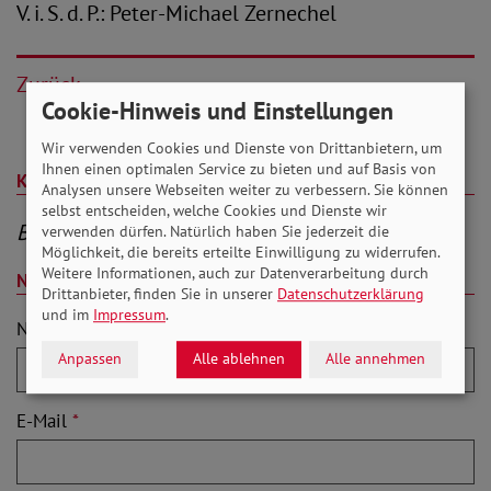
V. i. S. d. P.: Peter-Michael Zernechel
Zurück
Cookie-Hinweis und Einstellungen
Wir verwenden Cookies und Dienste von Drittanbietern, um
Ihnen einen optimalen Service zu bieten und auf Basis von
Kommentare (0)
Analysen unsere Webseiten weiter zu verbessern. Sie können
selbst entscheiden, welche Cookies und Dienste wir
Be the First to Comment
verwenden dürfen. Natürlich haben Sie jederzeit die
Möglichkeit, die bereits erteilte Einwilligung zu widerrufen.
Weitere Informationen, auch zur Datenverarbeitung durch
Neuen Kommentar schreiben
Drittanbieter, finden Sie in unserer
Datenschutzerklärung
und im
Impressum
.
Name
*
Anpassen
Alle ablehnen
Alle annehmen
E-Mail
*