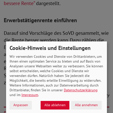
bessere Rente“
dargestellt.
Erwerbstätigenrente einführen
Darauf sind Vorschläge des SoVD gesammelt, wie
die Rente besser werden kann. Dazu zählen die
Einführung einer Erwerbstätigenrente, in die
Cookie-Hinweis und Einstellungen
auch Selbstständige, Beamte und Abgeordnete
Wir verwenden Cookies und Dienste von Drittanbietern, um
einzahlen, die Sicherstellung eines
Ihnen einen optimalen Service zu bieten und auf Basis von
Analysen unsere Webseiten weiter zu verbessern. Sie können
Rentenniveaus von 53 Prozent und die
selbst entscheiden, welche Cookies und Dienste wir
Schaffung von mehr Möglichkeiten, freiwillig
verwenden dürfen. Natürlich haben Sie jederzeit die
Möglichkeit, die bereits erteilte Einwilligung zu widerrufen.
zusätzliche Beiträge zu leisten.
Weitere Informationen, auch zur Datenverarbeitung durch
Drittanbieter, finden Sie in unserer
Datenschutzerklärung
str
und im
Impressum
.
Anpassen
Alle ablehnen
Alle annehmen