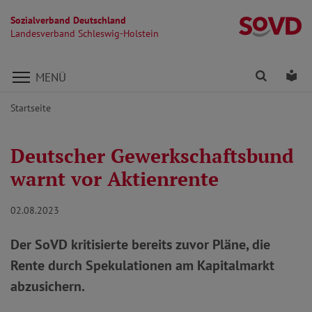
Sozialverband Deutschland
La
Landesverband Schleswig-Holstein
Direkt zu den Inhalten springen
Finden
Lei
MENÜ
Startseite
Deutscher Gewerkschaftsbund
warnt vor Aktienrente
02.08.2023
Der SoVD kritisierte bereits zuvor Pläne, die
Rente durch Spekulationen am Kapitalmarkt
abzusichern.