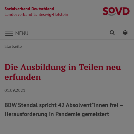
Sozialverband Deutschland
La
Landesverband Schleswig-Holstein
Direkt zu den Inhalten springen
Finden
Lei
MENÜ
Startseite
Die Ausbildung in Teilen neu
erfunden
01.09.2021
BBW Stendal spricht 42 Absolvent*innen frei –
Herausforderung in Pandemie gemeistert