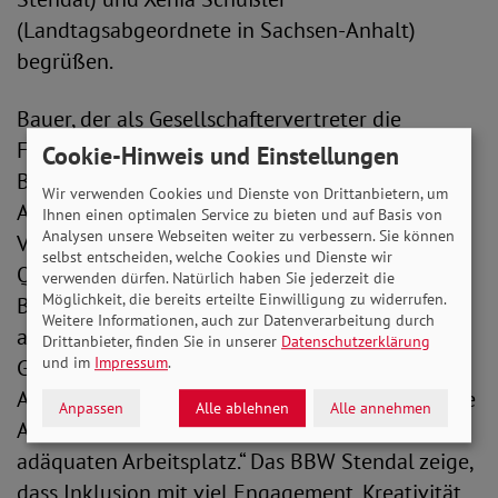
(Landtagsabgeordnete in Sachsen-Anhalt)
begrüßen.
Bauer, der als Gesellschaftervertreter die
Festrede hielt, betonte, dass es Menschen mit
Cookie-Hinweis und Einstellungen
Beeinträchtigungen nach wie vor schwerer am
Wir verwenden Cookies und Dienste von Drittanbietern, um
Arbeitsmarkt hätten. Der SoVD setze sich für
Ihnen einen optimalen Service zu bieten und auf Basis von
Analysen unsere Webseiten weiter zu verbessern. Sie können
Verbesserungen im Schulsystem und für mehr
selbst entscheiden, welche Cookies und Dienste wir
Qualifizierungschancen für Menschen mit
verwenden dürfen. Natürlich haben Sie jederzeit die
Möglichkeit, die bereits erteilte Einwilligung zu widerrufen.
Beeinträchtigungen ein: „Alle haben ein Anrecht
Weitere Informationen, auch zur Datenverarbeitung durch
auf eine gleichberechtigte Teilhabe an der
Drittanbieter, finden Sie in unserer
Datenschutzerklärung
und im
Impressum
.
Gesellschaft. Hierzu gehört auch das
Arbeitsleben! Ohne Schulabschluss gibt es keine
Anpassen
Alle ablehnen
Alle annehmen
Ausbildung und ohne Berufsabschluss keinen
adäquaten Arbeitsplatz.“ Das BBW Stendal zeige,
dass Inklusion mit viel Engagement, Kreativität