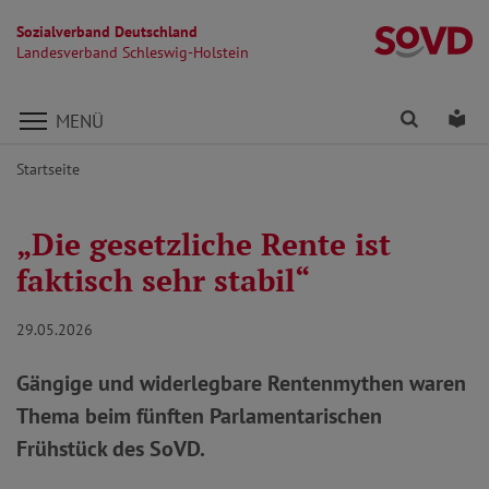
Sozialverband Deutschland
La
Landesverband Schleswig-Holstein
Direkt zu den Inhalten springen
Finden
Lei
MENÜ
Startseite
„Die gesetzliche Rente ist
faktisch sehr stabil“
29.05.2026
Gängige und widerlegbare Rentenmythen waren
Thema beim fünften Parlamentarischen
Frühstück des SoVD.