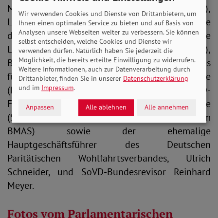
Mit dabei waren die MdB Saskia Esken (SPD),
Wir verwenden Cookies und Dienste von Drittanbietern, um
Lisa Paus (Bündnis 90 / Die Grünen, Vorsitzende
Ihnen einen optimalen Service zu bieten und auf Basis von
Analysen unsere Webseiten weiter zu verbessern. Sie können
des Haushaltsausschusses), Janine Wissler (Die
selbst entscheiden, welche Cookies und Dienste wir
Linke), Florian Bilic (CDU), Heike Heubach (SPD),
verwenden dürfen. Natürlich haben Sie jederzeit die
Möglichkeit, die bereits erteilte Einwilligung zu widerrufen.
Bernd Rützel (SPD, Vorsitzender des Ausschusses
Weitere Informationen, auch zur Datenverarbeitung durch
für Arbeit und Soziales), Dirk Wiese
Drittanbieter, finden Sie in unserer
Datenschutzerklärung
und im
Impressum
.
(Parlamentarischer Geschäftsführer SPD-
Fraktion), Michael Thews (SPD), Kerstin Griese
Anpassen
Alle ablehnen
Alle annehmen
(SPD, Parlamentarische Staatssekretärin im
BMAS) sowie der ehemalige
Hauptgeschäftsführer des Deutschen
Paritätischen Wohlfahrtsverbandes, Ulrich
Schneider, und SoVD-Bundesrevisor Reinhard
Meyer.
Fotos vom Parlamentarischen