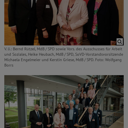
V. li.: Bernd Rützel, MdB / SPD sowie Vors. des Ausschusses für Arbeit
und Soziales, Heike Heubach, MdB / SPD, SoVD-Vorstandsvorsitzende
Michaela Engelmeier und Kerstin Griese, MdB / SPD. Foto: Wolfgang
Borrs