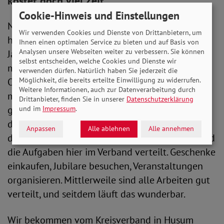
kostet doch viel Zeit.
Cookie-Hinweis und Einstellungen
Na klar, aber es macht mir viel Freude. Sonst
Wir verwenden Cookies und Dienste von Drittanbietern, um
hätte ich schon lange aufgehört! Vor einigen
Ihnen einen optimalen Service zu bieten und auf Basis von
Analysen unsere Webseiten weiter zu verbessern. Sie können
Jahren gab es tatsächlich mal eine Zeit, in der es
selbst entscheiden, welche Cookies und Dienste wir
mir persönlich ein bisschen zu viel wurde. Der
verwenden dürfen. Natürlich haben Sie jederzeit die
Möglichkeit, die bereits erteilte Einwilligung zu widerrufen.
Ortsverband wuchs und wuchs, es gab immer
Weitere Informationen, auch zur Datenverarbeitung durch
mehr Termine, und ich habe sehr viel allein
Drittanbieter, finden Sie in unserer
Datenschutzerklärung
gemacht. Aber ab einem bestimmten Punkt ging
und im
Impressum
.
das einfach nicht mehr. Da habe ich mich mit
Anpassen
Alle ablehnen
Alle annehmen
dem kompletten Vorstand zusammengesetzt und
die Aufgaben hier im Verband verteilt. Geschenke
einkaufen, Jubilare besuchen, Veranstaltungen
organisieren. Mittlerweile sind alle Arbeiten gut
verteilt, und seitdem läuft das wunderbar.
Wir bekommen vom Kreisverband in Husum