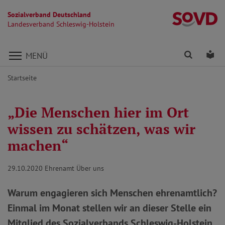
Sozialverband Deutschland
La
Landesverband Schleswig-Holstein
Direkt zu den Inhalten springen
Finden
Lei
MENÜ
Startseite
„Die Menschen hier im Ort
wissen zu schätzen, was wir
machen“
29.10.2020
Ehrenamt Über uns
Warum engagieren sich Menschen ehrenamtlich?
Einmal im Monat stellen wir an dieser Stelle ein
Mitglied des Sozialverbands Schleswig-Holstein