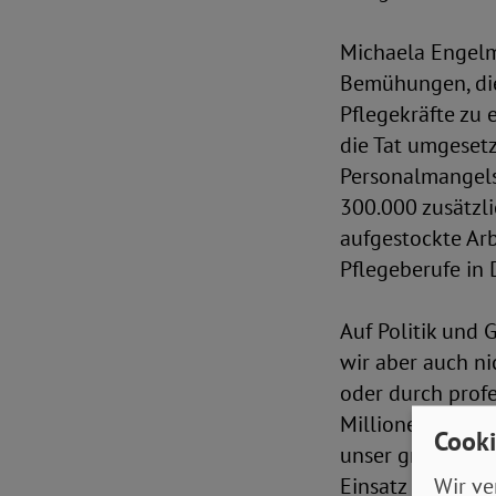
Michaela Engelm
Bemühungen, die
Pflegekräfte zu 
die Tat umgesetz
Personalmangels:
300.000 zusätzli
aufgestockte Arb
Pflegeberufe in 
Auf Politik und 
wir aber auch ni
oder durch profe
Millionen An- un
Cooki
unser großer Da
Wir ve
Einsatz für die G