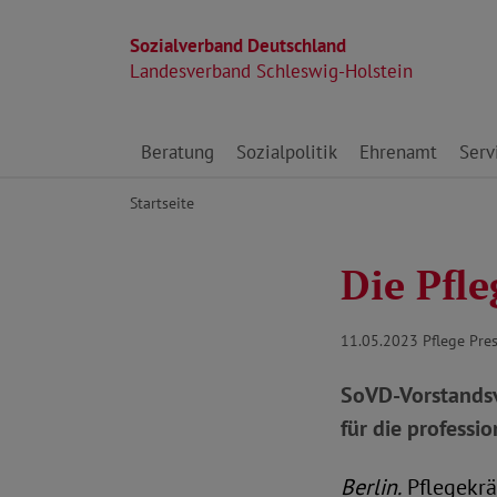
Sozialverband Deutschland
Landesverband Schleswig-Holstein
Direkt zu den Inhalten springen
Beratung
Sozialpolitik
Ehrenamt
Serv
Startseite
Die Pfle
11.05.2023
Pflege Pr
SoVD-Vorstandsv
für die professio
Berlin.
Pflegekrä