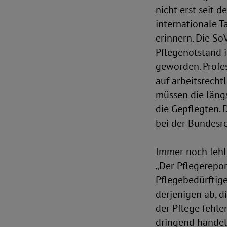
nicht erst seit d
internationale T
erinnern. Die So
Pflegenotstand i
geworden. Profes
auf arbeitsrecht
müssen die längs
die Gepflegten. 
bei der Bundesr
Immer noch fehl
„Der Pflegerepor
Pflegebedürftige
derjenigen ab, d
der Pflege fehlen
dringend handeln