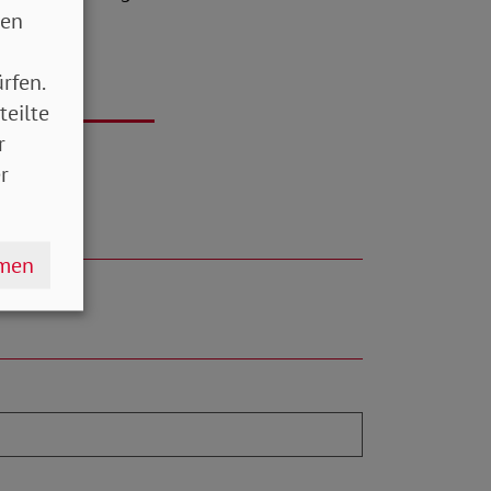
sen
rfen.
teilte
r
r
hmen