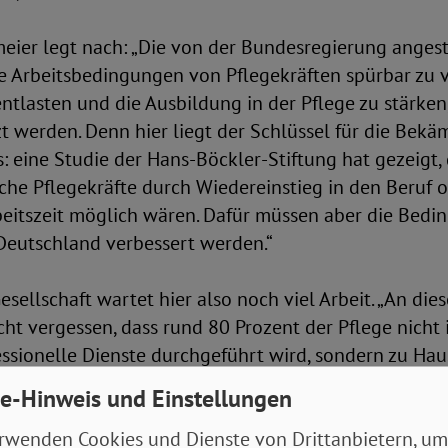
eier legt nach: „Die von der Bundesregierung ange
 Arbeitsbedingungen von Pflegekräften spürbar zu v
entlasten und die Ausbildung in der Pflege zu stärken
t werden. Denn hier liegt der Schlüssel für die Bek
 eine Studie der Hans-Böckler-Stiftung hat gezeigt,
che Pflegekräfte durch Wiedereinstieg in den Beruf 
eitszeit möglich wären. Dafür müssen aber die Bedi
Deutschland verbessert werden.“
Gesellschaft wartet hier also noch viel Arbeit. „An di
cht vergessen, dass rund 80 Prozent der Pflege nicht
ssionelle Dienste durchgeführt wird, sondern zu Haus
d Zugehörige kümmern sich täglich um ihre Liebsten.
e-Hinweis und Einstellungen
nk – sowohl im Namen der Gepflegten, als auch für i
rwenden Cookies und Dienste von Drittanbietern, um
esellschafft. Und auch hier gibt es noch viel zur ihre