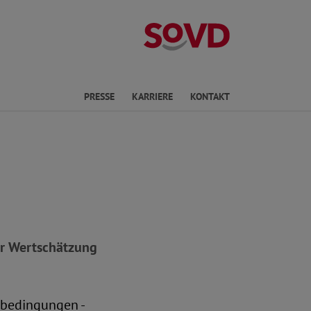
Landesverband 
ichte Sprache
PRESSE
KARRIERE
KONTAKT
hr Wertschätzung
sbedingungen -