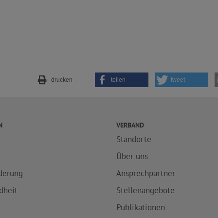
drucken
teilen
tweet
N
VERBAND
Standorte
e
Über uns
derung
Ansprechpartner
dheit
Stellenangebote
Publikationen