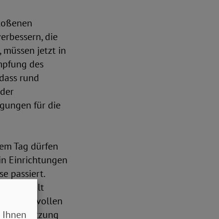
stoßenen
erbessern, die
, müssen jetzt in
ämpfung des
 dass rund
oder
ngungen für die
esem Tag dürfen
 in Einrichtungen
e passiert.
 Ihnen gilt
hren wertvollen
 Ihnen
r Unterstützung