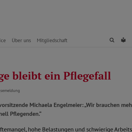
Finden
Le
ice
Über uns
Mitgliedschaft
ge bleibt ein Pflegefall
essemeldung
orsitzende Michaela Engelmeier: „Wir brauchen me
nell Pflegenden.“
ftemangel, hohe Belastungen und schwierige Arbeit