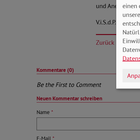
einen 
und Anerkennung
unsere
V.i.S.d.P.: Peter
entsch
Natürl
Einwil
Zurück
Datenv
Daten
Kommentare (0)
Anpa
Be the First to Comment
Neuen Kommentar schreiben
Name
*
E-Mail
*