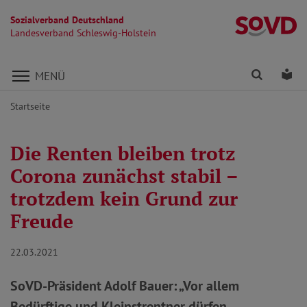
Sozialverband Deutschland
La
Landesverband Schleswig-Holstein
Direkt zu den Inhalten springen
Finden
Lei
MENÜ
Startseite
Die Renten bleiben trotz
Corona zunächst stabil –
trotzdem kein Grund zur
Freude
22.03.2021
SoVD-Präsident Adolf Bauer: „Vor allem
Bedürftige und Kleinstrentner dürfen