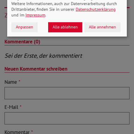
Weitere Informationen, auch zur Datenverarbeitung durch
Drittanbieter, finden Sie in unserer
Datenschutzerklärung
Zurück
und im
Impressum
.
Anpassen
Alle ablehnen
Alle annehmen
Kommentare (0)
Sei der Erste, der kommentiert
Neuen Kommentar schreiben
Name
*
E-Mail
*
Kommentar
*