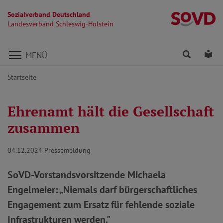
Sozialverband Deutschland
La
Landesverband Schleswig-Holstein
Direkt zu den Inhalten springen
Finden
Lei
MENÜ
Startseite
Ehrenamt hält die Gesellschaft
zusammen
04.12.2024
Pressemeldung
SoVD-Vorstandsvorsitzende Michaela
Engelmeier: „Niemals darf bürgerschaftliches
Engagement zum Ersatz für fehlende soziale
Infrastrukturen werden."