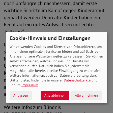
noch umfangreich nachbessern, damit erste
wichtige Schritte im Kampf gegen Kinderarmut
gemacht werden. Denn alle Kinder haben ein
Recht auf ein gutes Aufwachsen mit echter
Teilhabe.“
Cookie-Hinweis und Einstellungen
Das Bündnis KINDERGRUNDSICHERUNG macht
Wir verwenden Cookies und Dienste von Drittanbietern, um
sich seit 2009 mit inzwischen 20
Ihnen einen optimalen Service zu bieten und auf Basis von
Analysen unsere Webseiten weiter zu verbessern. Sie können
Mitgliedsverbänden und 13 wissenschaftlichen
selbst entscheiden, welche Cookies und Dienste wir
Unterstützer*innen für eine echte
verwenden dürfen. Natürlich haben Sie jederzeit die
Möglichkeit, die bereits erteilte Einwilligung zu widerrufen.
Kindergrundsicherung stark. Dabei sollen
Weitere Informationen, auch zur Datenverarbeitung durch
möglichst viele Leistungen gebündelt,
Drittanbieter, finden Sie in unserer
Datenschutzerklärung
und im
Impressum
.
automatisiert sowie in ausreichender Höhe
ausgezahlt werden.
Anpassen
Alle ablehnen
Alle annehmen
Weitere Infos zum Bündnis