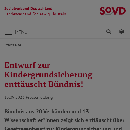
Sozialverband Deutschland
La
Landesverband Schleswig-Holstein
Direkt zu den Inhalten springen
Finden
Lei
MENÜ
Startseite
Entwurf zur
Kindergrundsicherung
enttäuscht Bündnis!
13.09.2023
Pressemeldung
Bündnis aus 20 Verbänden und 13
Wissenschaftler*innen zeigt sich enttäuscht über
Gesetzesentwurf zur Kindergrundsicherung und