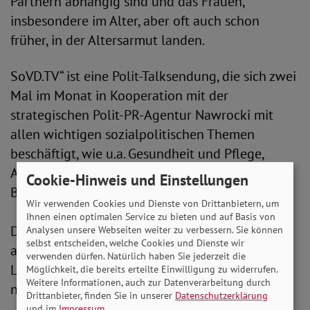
Partnern abhängig sind und das Frauen,
insbesondere im Alter, aber oft auch schon
früher, in der Altersarmut landen.
SoVD.TV“ ist eine Polit-Talksendung, die sich zwei
Mal im Monat in Kooperation mit der
strategischen Polit-PR-Agentur Nawrocki mit
allen wichtigen sozialpolitischen Themen
beschäftigt, wie u.a. Gesundheit und Pflege,
Armut, Frauen und Jugend, Rente oder
Cookie-Hinweis und Einstellungen
Behindertenpolitik.
Wir verwenden Cookies und Dienste von Drittanbietern, um
Ihnen einen optimalen Service zu bieten und auf Basis von
Die aktuelle Sendung von SoVD.TV können Sie
Analysen unsere Webseiten weiter zu verbessern. Sie können
selbst entscheiden, welche Cookies und Dienste wir
auf dem SoVD-YouTube-Kanal unter folgendem
verwenden dürfen. Natürlich haben Sie jederzeit die
Link
Möglichkeit, die bereits erteilte Einwilligung zu widerrufen.
Weitere Informationen, auch zur Datenverarbeitung durch
nachschauen:
https://youtu.be/BPxLY8Fq1EU
Drittanbieter, finden Sie in unserer
Datenschutzerklärung
und im
Impressum
.