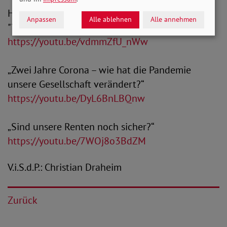
Hier geht es zu einigen bisherigen Sendungen:
Anpassen
Alle ablehnen
Alle annehmen
"Wie weit sind wir mit der Gleichstellung?"
https://youtu.be/vdmmZfU_nWw
„Zwei Jahre Corona – wie hat die Pandemie
unsere Gesellschaft verändert?“
https://youtu.be/DyL6BnLBQnw
„Sind unsere Renten noch sicher?“
https://youtu.be/7WOj8o3BdZM
V.i.S.d.P.: Christian Draheim
Zurück