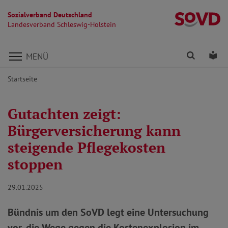
Sozialverband Deutschland
La
Landesverband Schleswig-Holstein
Direkt zu den Inhalten springen
Finden
Lei
MENÜ
Startseite
Gutachten zeigt:
Bürgerversicherung kann
steigende Pflegekosten
stoppen
29.01.2025
Bündnis um den SoVD legt eine Untersuchung
vor, die Wege gegen die Kostenexplosion im