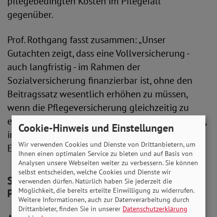
pflegebedingten Kosten im Pflegefall
gegenüber.
Prof. Rothgang fasst zusammen: „Unser
Gutachten zeigt, dass eine Vollversicherung -
auch langfristig - im Rahmen der
Sozialversicherung finanzierbar ist, ohne den
Beitragssatz wesentlich erhöhen zu müssen,
wenn die Pflegeversicherung gleichzeitig zu
einer Bürgerversicherung weiterentwickelt wird,
Cookie-Hinweis und Einstellungen
in die alle einzahlen und in der alle
Wir verwenden Cookies und Dienste von Drittanbietern, um
Einkommensarten beitragspflichtig sind.”
Ihnen einen optimalen Service zu bieten und auf Basis von
Analysen unsere Webseiten weiter zu verbessern. Sie können
selbst entscheiden, welche Cookies und Dienste wir
SoVD: Es braucht eine
verwenden dürfen. Natürlich haben Sie jederzeit die
Möglichkeit, die bereits erteilte Einwilligung zu widerrufen.
Pflegevollversicherung
Weitere Informationen, auch zur Datenverarbeitung durch
Drittanbieter, finden Sie in unserer
Datenschutzerklärung