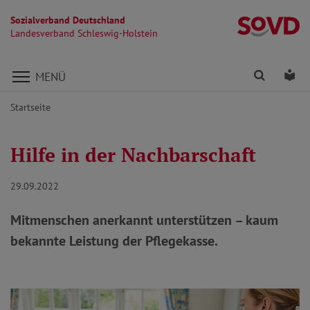
Sozialverband Deutschland
La
Landesverband Schleswig-Holstein
Direkt zu den Inhalten springen
Finden
Lei
MENÜ
Startseite
Hilfe in der Nachbarschaft
29.09.2022
Mitmenschen anerkannt unterstützen – kaum
bekannte Leistung der Pflegekasse.