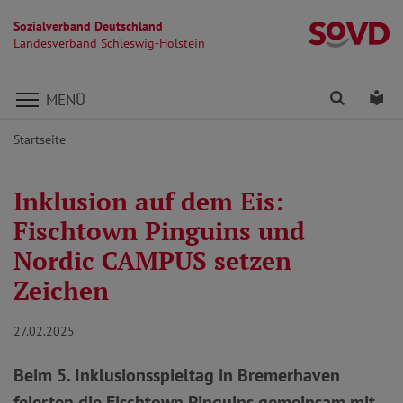
Sozialverband Deutschland
La
Landesverband Schleswig-Holstein
Direkt zu den Inhalten springen
Finden
Lei
MENÜ
Startseite
Inklusion auf dem Eis:
Fischtown Pinguins und
Nordic CAMPUS setzen
Zeichen
27.02.2025
Beim 5. Inklusionsspieltag in Bremerhaven
feierten die Fischtown Pinguins gemeinsam mit