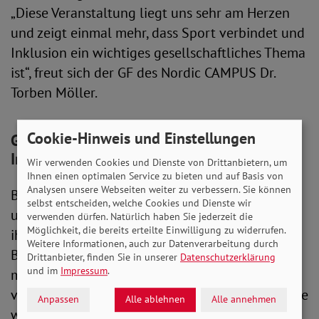
„Diese Veranstaltung liegt uns sehr am Herzen
und zeigt einmal mehr, dass Sport verbindet und
Inklusion ein wichtiges gesellschaftliches Thema
ist“, freut sich der GF des Nordic CAMPUS Dr.
Torben Möller.
Cookie-Hinweis und Einstellungen
Große mediale Sichtbarkeit für den
Inklusionsspieltag
Wir verwenden Cookies und Dienste von Drittanbietern, um
Ihnen einen optimalen Service zu bieten und auf Basis von
Analysen unsere Webseiten weiter zu verbessern. Sie können
Besonders erfreulich ist, dass Magenta TV, Buten
selbst entscheiden, welche Cookies und Dienste wir
un Binnen sowie das Mittagsmagazin der ARD
verwenden dürfen. Natürlich haben Sie jederzeit die
Möglichkeit, die bereits erteilte Einwilligung zu widerrufen.
ihre Unterstützung durch eigene
Weitere Informationen, auch zur Datenverarbeitung durch
Berichterstattungen zeigten. So wurde die
Drittanbieter, finden Sie in unserer
Datenschutzerklärung
und im
Impressum
.
mediale Reichweite im Vergleich zu den
vergangenen Jahren nochmal vergrößert und die
Anpassen
Alle ablehnen
Alle annehmen
wichtige Botschaft einem noch größeren