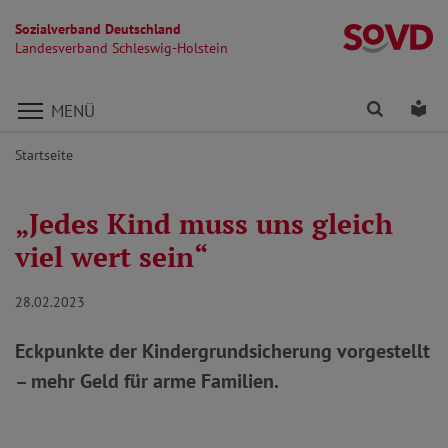
Sozialverband Deutschland
La
Landesverband Schleswig-Holstein
Direkt zu den Inhalten springen
Finden
Lei
MENÜ
Startseite
„Jedes Kind muss uns gleich
viel wert sein“
28.02.2023
Eckpunkte der Kindergrundsicherung vorgestellt
– mehr Geld für arme Familien.