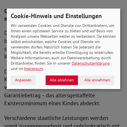
Gestaffelter Zusatzbeitrag ist
Cookie-Hinweis und Einstellungen
einkommensabhängig
Wir verwenden Cookies und Dienste von Drittanbietern, um
Ihnen einen optimalen Service zu bieten und auf Basis von
Den zweiten Teil der Kindergrundsicherung
Analysen unsere Webseiten weiter zu verbessern. Sie können
bildet ein altersgestaffelter Zusatzbeitrag. Hier
selbst entscheiden, welche Cookies und Dienste wir
verwenden dürfen. Natürlich haben Sie jederzeit die
spielt die Höhe des Einkommens der Eltern eine
Möglichkeit, die bereits erteilte Einwilligung zu widerrufen.
Rolle.
Weitere Informationen, auch zur Datenverarbeitung durch
Drittanbieter, finden Sie in unserer
Datenschutzerklärung
und im
Impressum
.
Der maximale Zusatzbetrag der
Kindergrundsicherung soll so festgesetzt
Anpassen
Alle ablehnen
Alle annehmen
werden, dass er – in der Summe mit dem
Garantiebetrag – das altersgestaffelte
Existenzminimum eines Kindes abdeckt.
Verschiedene staatliche Leistungen werden
somit zusammengefasst und unbürokratisch mit