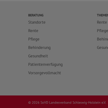
BERATUNG
THEME
Standorte
Rente
Rente
Pfleg
Pflege
Behin
Behinderung
Gesun
Gesundheit
Patientenverfügung
Vorsorgevollmacht
© 2026 SoVD Landesverband Schleswig-Holstein e.V.