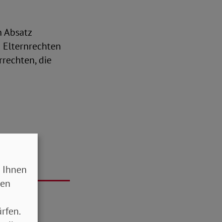
n Absatz
 Elternrechten
rrechten, die
 Ihnen
sen
rfen.