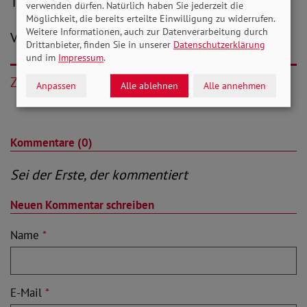
Tabu mehr sein“, so SoVD-Präsident Bauer.
verwenden dürfen. Natürlich haben Sie jederzeit die
Möglichkeit, die bereits erteilte Einwilligung zu widerrufen.
Weitere Informationen, auch zur Datenverarbeitung durch
V.i.S.d.P.: Peter-Michael Zernechel
Drittanbieter, finden Sie in unserer
Datenschutzerklärung
und im
Impressum
.
Zurück
Anpassen
Alle ablehnen
Alle annehmen
Kommentare (0)
Sei der Erste, der kommentiert
Neuen Kommentar schreiben
Name
*
E-Mail
*