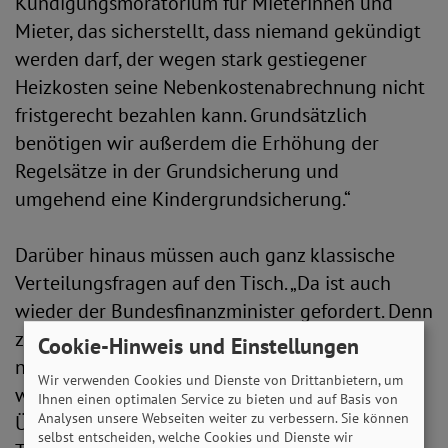
Kündigungsmoratorium für Mieterinnen und
Mieter, das sicherstellt, dass niemand gekündigt
werden darf, der wegen stark gestiegener
Heizkosten seine Nebenkostenabrechnung nicht
fristgerecht bezahlen kann. Grundsätzlich
benötigen wir außerdem die Erhöhung der
Regelsätze in der Grundsicherung und
umgehend eine Kindergrundsicherung.“
Darüber hinaus müssen auch ganz klassische
Verteilungsfragen auf den Tisch. „Da ist auch
wieder der Bundesfinanzminister gefordert. Denn
zur Finanzierung der immensen Kosten muss
Cookie-Hinweis und Einstellungen
nach unserer Ansicht die Vermögenssteuer
Wir verwenden Cookies und Dienste von Drittanbietern, um
wiedereingeführt werden und auch eine
Ihnen einen optimalen Service zu bieten und auf Basis von
Analysen unsere Webseiten weiter zu verbessern. Sie können
Übergewinnsteuer von Energiemultis darf kein
selbst entscheiden, welche Cookies und Dienste wir