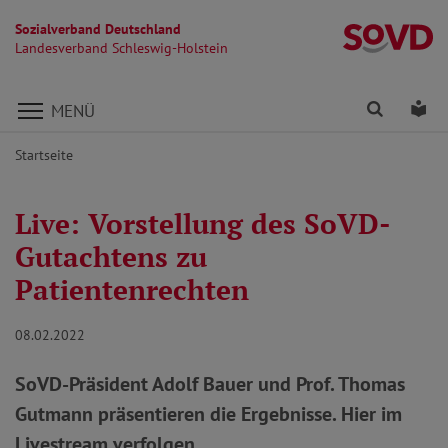
Sozialverband Deutschland
La
Landesverband Schleswig-Holstein
Direkt zu den Inhalten springen
Finden
Lei
MENÜ
Startseite
Live: Vorstellung des SoVD-
Gutachtens zu
Patientenrechten
08.02.2022
SoVD-Präsident Adolf Bauer und Prof. Thomas
Gutmann präsentieren die Ergebnisse. Hier im
Livestream verfolgen.