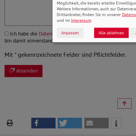
Möglichkeit, die bereits erteilte Einwillig
Weitere Informationen, auch zur Datenver
Drittanbieter, finden Sie in unserer
Datens
und im
Impressum
.
Anpassen
Alle ablehnen
Ich habe die
Datenschutzbestimmungen
gelesen und
bin damit einverstanden.
*
Mit
*
gekennzeichnete Felder sind Pflichtfelder.
Absenden