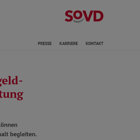
Landesverband 
ichte Sprache
PRESSE
KARRIERE
KONTAKT
eld-
tung
können
alt begleiten.