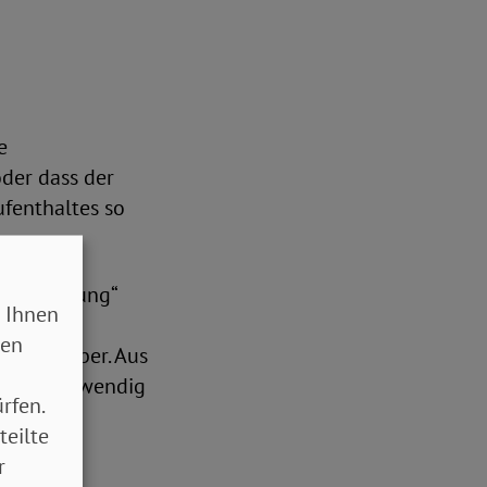
e
der dass der
ufenthaltes so
sbehandlung“
 Ihnen
regulären
sen
Arbeitgeber. Aus
ünden notwendig
rfen.
teilte
r