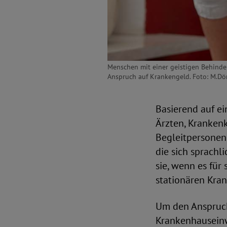
Menschen mit einer geistigen Behinde
Anspruch auf Krankengeld. Foto: M.D
Basierend auf e
Ärzten, Kranken
Begleitpersonen
die sich sprachl
sie, wenn es für
stationären Kra
Um den Anspruch
Krankenhauseinw