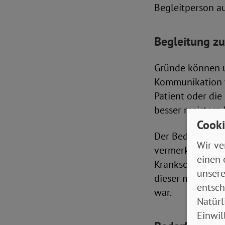
Begleitperson a
Begleitung zu
Gründe können u
Kommunikation w
Patient oder die
besser meistern
Cooki
Der Bedarf wird
Wir ve
vermerkt. Die Be
einen 
Krankschreibung
unsere
dieser muss her
entsch
war.
Natürl
Einwil