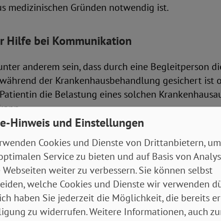
us medizinischen Gründen notwendig ist.
r Hilfe bei Kommunikation
nter anderem sein, dass durch eine Begleitperson di
ährend der Krankenhausbehandlung gesichert ist o
 Patientin die Belastung eines solchen Krankenhausa
 kann.
e-Hinweis und Einstellungen
 dann auf dem Vordruck „Verordnung für Krankenhau
rwenden Cookies und Dienste von Drittanbietern, um
gleitperson benötigt zudem – ähnlich wie bei einer 
optimalen Service zu bieten und auf Basis von Analy
 – eine Bescheinigung für die Krankenkasse und den 
 Webseiten weiter zu verbessern. Sie können selbst
vorgehen, dass die Begleitung aus medizinischen Gr
eiden, welche Cookies und Dienste wir verwenden dü
ich haben Sie jederzeit die Möglichkeit, die bereits er
ligung zu widerrufen. Weitere Informationen, auch zu