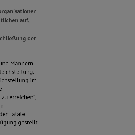
sorganisationen
tlichen auf,
Schließung der
n und Männern
leichstellung:
ichstellung im
e
zu erreichen“,
en
den fatale
fügung gestellt