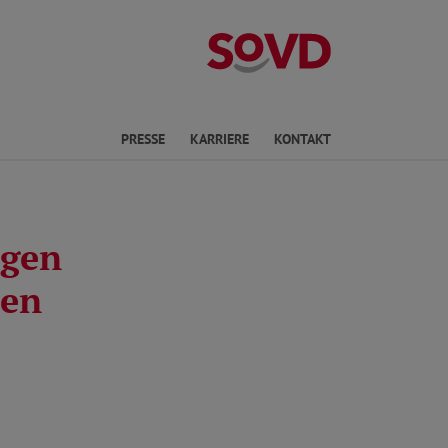
Landesverband 
ichte Sprache
PRESSE
KARRIERE
KONTAKT
ngen
len