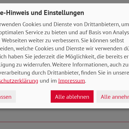
e-Hinweis und Einstellungen
rwenden Cookies und Dienste von Drittanbietern, um
haftliche Bündnis Sorgearbeit fair teilen setzt sich fü
optimalen Service zu bieten und auf Basis von Analy
chte Verteilung unbezahlter Sorgearbeit im Lebensve
 Webseiten weiter zu verbessern. Sie können selbst
ände haben sich zum Ziel gesetzt, Politik, Wirtschaft
eiden, welche Cookies und Dienste wir verwenden dü
 für den Gender Care Gap und seine Auswirkungen zu 
ich haben Sie jederzeit die Möglichkeit, die bereits er
 Schließung der Sorgelücke einzusetzen.
ligung zu widerrufen. Weitere Informationen, auch zu
erarbeitung durch Drittanbieter, finden Sie in unsere
Michael Zernechel
schutzerklärung
und im
Impressum
.
ssen
Alle ablehnen
Alle anne