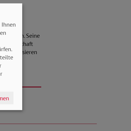
 Ihnen
r die
sen
rlauf ein. Seine
, Wissenschaft
rfen.
sensibilisieren
teilte
r
r
hmen