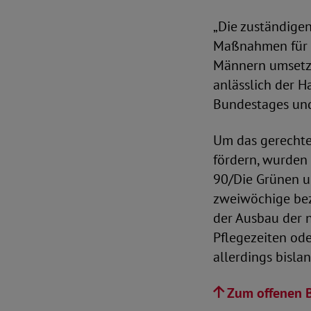
„Die zuständigen
Maßnahmen für d
Männern umsetze
anlässlich der 
Bundestages und
Um das gerechte
fördern, wurden 
90/Die Grünen u
zweiwöchige beza
der Ausbau der n
Pflegezeiten ode
allerdings bisl
Zum offenen B