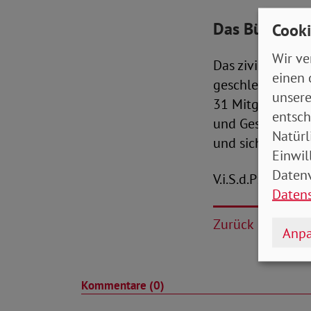
Das Bündnis
Cooki
Wir ve
Das zivilgesellsc
einen 
geschlechtergere
unsere
31 Mitgliedsverb
entsch
und Gesellschaft
Natürl
und sich für die
Einwil
Datenv
V.i.S.d.P: Peter-
Daten
Zurück
Anpa
Kommentare (0)