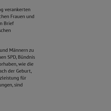
ag verankerten
schen Frauen und
n Brief
schen
n und Männern zu
chen SPD, Bündnis
rhaben, wie die
ach der Geburt,
zleistung für
ungen, sind