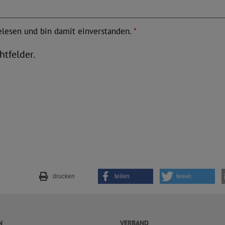
lesen und bin damit einverstanden.
*
htfelder.
drucken
teilen
tweet
N
VERBAND