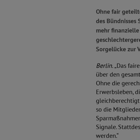
Ohne fair geteil
des Bündnisses S
mehr finanzielle
geschlechterger
Sorgelücke zur V
Berlin.
„Das fair
über den gesamte
Ohne die gerecht
Erwerbsleben, d
gleichberechtigt
so die Mitgliede
Sparmaßnahmen i
Signale. Stattde
werden.“