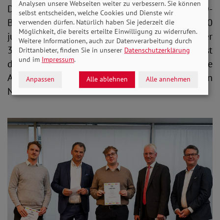
Analysen unsere Webseiten weiter zu verbessern. Sie können
Derzeit werden im Nordic CAMPU, dem SoVD-
selbst entscheiden, welche Cookies und Dienste wir
Berufsbildungswerk im Nordwesten, rund 600
verwenden dürfen. Natürlich haben Sie jederzeit die
Möglichkeit, die bereits erteilte Einwilligung zu widerrufen.
junge Erwachsene aus ganz Deutschland in über
Weitere Informationen, auch zur Datenverarbeitung durch
30 verschiedenen Berufen ausgebildet. Damit ist
Drittanbieter, finden Sie in unserer
Datenschutzerklärung
und im
Impressum
.
der Nordic CAMPUS der größte
Ausbildungsbetrieb der Metropolregion
Anpassen
Alle ablehnen
Alle annehmen
Nordwest im Land Bremen.