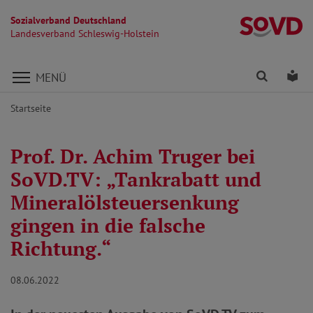
Sozialverband Deutschland
La
Landesverband Schleswig-Holstein
Direkt zu den Inhalten springen
Finden
Lei
MENÜ
Startseite
Prof. Dr. Achim Truger bei
SoVD.TV: „Tankrabatt und
Mineralölsteuersenkung
gingen in die falsche
Richtung.“
08.06.2022