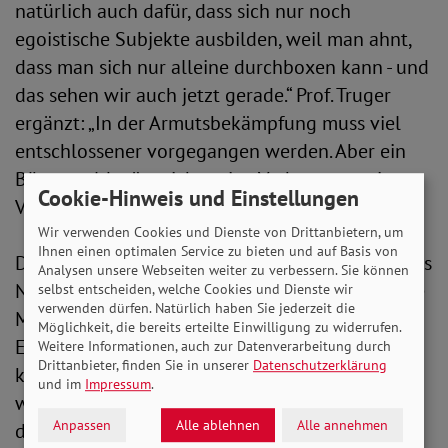
natürlich auch dafür, dass sich nur noch
egoistische Subjekte ausbilden, weil man ahnt,
dass man sich nur alleine durchboxen kann - und
das sehen wir auch jetzt gerade.“ Prof. Truger
ergänzt: „In der Armutsbekämpfung muss viel
entschlossener vorgegangen werden. Aber ein
Bürgergeld wäre sicher eine Verbesserung im
Cookie-Hinweis und Einstellungen
Vergleich zu Hartz IV.“
Wir verwenden Cookies und Dienste von Drittanbietern, um
Ihnen einen optimalen Service zu bieten und auf Basis von
Dem Geschäftsführer des SoVD-Landesverbandes
Analysen unsere Webseiten weiter zu verbessern. Sie können
Niedersachsen, Dirk Swinke, ist wichtig, „dass die
selbst entscheiden, welche Cookies und Dienste wir
verwenden dürfen. Natürlich haben Sie jederzeit die
Menschen auch einfach in den politischen
Möglichkeit, die bereits erteilte Einwilligung zu widerrufen.
Entscheidungen im Blick behalten werden. Das
Weitere Informationen, auch zur Datenverarbeitung durch
Drittanbieter, finden Sie in unserer
Datenschutzerklärung
kommt uns deutlich zu kurz. Ich glaube, wenn
und im
Impressum
.
wir den Niedriglohnsektor eindämmen, dass wir
Anpassen
Alle ablehnen
Alle annehmen
da schon einen ersten wichtigen Schritt tun. Die