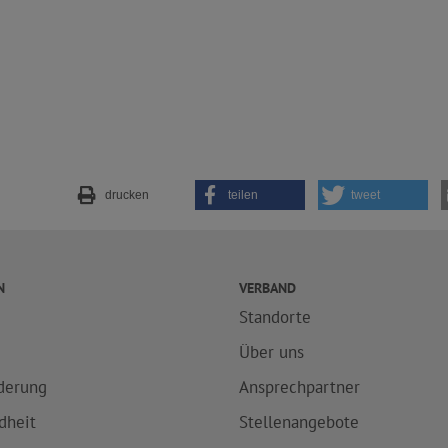
drucken
teilen
tweet
N
VERBAND
Standorte
e
Über uns
derung
Ansprechpartner
dheit
Stellenangebote