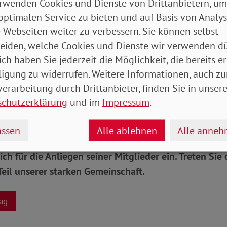
rwenden Cookies und Dienste von Drittanbietern, um
n 450,01 und 1300 Euro monatlich verdienen, um die 
optimalen Service zu bieten und auf Basis von Analy
lversicherungsbeiträge für sich nutzen zu können. Hi
 Webseiten weiter zu verbessern. Sie können selbst
ab Oktober auf 520,01 bis 1600 Euro. «Im unteren Be
eiden, welche Cookies und Dienste wir verwenden dü
 Midijobber in den Beiträgen zur Sozialversicherung 
ich haben Sie jederzeit die Möglichkeit, die bereits er
ür Arbeitgeber erhöht sich», erläutert Marx. Bis zur 
ligung zu widerrufen. Weitere Informationen, auch zu
e eine gleitende Anpassung der Sozialversicherungsb
erarbeitung durch Drittanbieter, finden Sie in unsere
eitrag.
schutzerklärung
und im
Impressum
.
 mehr erreichen
ssen
Alle ablehnen
Alle anne
ich für die Anliegen seiner Mitglieder ein. Treten Si
eil unserer starken Gemeinschaft.
ag