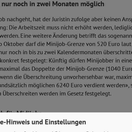
 nur noch in zwei Monaten möglich
b nachgeht, hat der Juristin zufolge aber keinen Ans
g: Die Arbeitszeit muss nicht erhöht werden, ledigli
werden. Eine weitere Änderung betrifft das sogenan
b Oktober darf die Minijob-Grenze von 520 Euro lau
 nur noch in bis zu zwei Kalendermonaten überschrit
onkret festgelegt: Künftig dürfen Minijobber in ein
aximal das Doppelte der Minijob-Grenze (1040 Euro
wenn die Überschreitung unvorhersehbar war, maxi
rundsätzlich möglichen 6240 Euro verdient werden», 
Überschreiten werden im Gesetz festgelegt.
ch für Midijobs
e-Hinweis und Einstellungen
tigte in sogenannten Midijobs gibt es Neuerungen. 