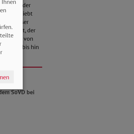
 Ihnen
Vorteile der
sen
er verschiebt
reich dieser
rfen.
entlastet, der
teilte
Obergrenze von
r
eiträge bis hin
r
hmen
e dem SoVD bei