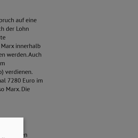
pruch auf eine
ch der Lohn
nte
t Marx innerhalb
ten werden. Auch
em
) verdienen.
mal 7280 Euro im
so Marx. Die
Sie konnten