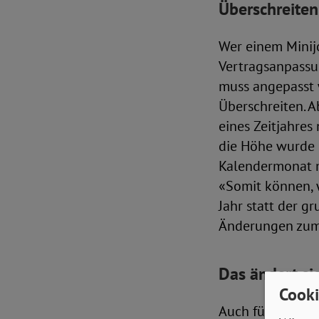
Überschreiten
Wer einem Minijo
Vertragsanpassun
muss angepasst 
Überschreiten. A
eines Zeitjahres
die Höhe wurde k
Kalendermonat m
«Somit können, 
Jahr statt der g
Änderungen zum 
Das ändert si
Cooki
Auch für Beschäf