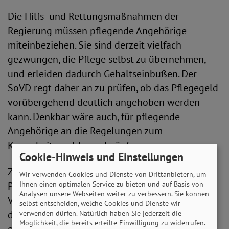
Die Hilfs- und Rettungsmaßnahmen der
Regierung müssen pflegende Angehörige
miteinbeziehen. Sie sind derzeit vielfach
gezwungen, die Pflege selbst zu übernehmen,
und erleiden dadurch Gehaltseinbußen. Der
SoVD regt daher an zu prüfen, ob das Pflegegeld
vorübergehend deutlich angehoben werden
kann. Denkbar wäre auch, für pflegende
Angehörige an die Regelungen zum
Kurzarbeitergeld anzuknüpfen.
Cookie-Hinweis und Einstellungen
Zudem fordert der SoVD eine Ausweitung des
Wir verwenden Cookies und Dienste von Drittanbietern, um
Ihnen einen optimalen Service zu bieten und auf Basis von
Pflegeunterstützungsgeldes, dessen
Analysen unsere Webseiten weiter zu verbessern. Sie können
Verlängerung der Bund finanzieren sollte. Die
selbst entscheiden, welche Cookies und Dienste wir
derzeitigen Einschränkungen beim Pflege-TÜV
verwenden dürfen. Natürlich haben Sie jederzeit die
Möglichkeit, die bereits erteilte Einwilligung zu widerrufen.