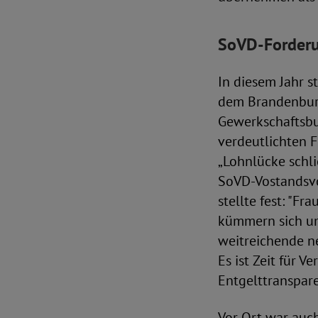
SoVD-Forderu
In diesem Jahr s
dem Brandenburg
Gewerkschaftsbun
verdeutlichten F
„Lohnlücke schli
SoVD-Vostandsvor
stellte fest: "F
kümmern sich um
weitreichende ne
Es ist Zeit für 
Entgelttranspar
Vor Ort war auch