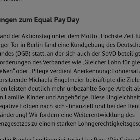
ngen zum Equal Pay Day
tand der Aktionstag unter dem Motto „Höchste Zeit für
er Tor in Berlin fand eine Kundgebung des Deutsch
des (DGB) statt, an der sich auch der SoVD beteilig
orderungen des Verbandes wie „Gleicher Lohn für glei
eßen“ oder „Pflege verdient Anerkennung: Lohnersatz j
sitzende Michaela Engelmeier bekräftigte die Ziele
rauen leisten deutlich mehr unbezahlte Sorge-Arbeit a
 Familie, Kinder und Angehörige. Diese Ungleichheit
gative Folgen nach sich - finanziell und bei den Re
Veränderung! Wir fordern eine Weiterentwicklung des
enzgesetzes zu einem starken Lohngerechtigkeitsgese
 die Bundesfamilienministerin Lisa Paus (Die Grünen