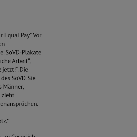
 Equal Pay“. Vor
en
te. SoVD-Plakate
che Arbeit“,
etzt!“. Die
 des SoVD. Sie
ls Männer,
 zieht
ntenansprüchen.
tz."
). Im Gespräch