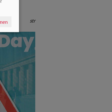
 weiteren
r
str
hmen