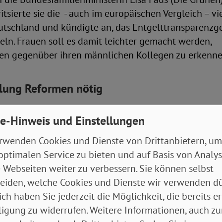
tsierte sie die - auch im europäischen Vergleich – vi
utschland und kündigte an, das Entgelttransparenzg
ln. Frauen soll es damit leichter gemacht werden,
zen gegenüber ihren männlichen Kollegen zu erkenne
llung Reformen nötig
skriminierungsbeauftragte des Bundes, Ferda Ataman,
e-Hinweis und Einstellungen
e drei Bereiche heraus, in denen schnelle Verbesser
rwenden Cookies und Dienste von Drittanbietern, um
e die Einführung eines Entgelttransparenzgesetz mit
optimalen Service zu bieten und auf Basis von Analy
cht, eine Aufwertung von Berufen mit hohem Frauen
 Webseiten weiter zu verbessern. Sie können selbst
Steuerrechts und die Abschaffung des Ehegattensplit
eiden, welche Cookies und Dienste wir verwenden dü
n März zum Gleichstellungsmonat ausgerufen und r
ich haben Sie jederzeit die Möglichkeit, die bereits er
al Pay Day, Equal Care Day (29. Februar) und dem In
ligung zu widerrufen. Weitere Informationen, auch zu