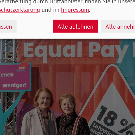
rz) eine
Themenseite
mit Dossiers, Interviews und
erarbeitung durch Drittanbieter, finden Sie in unsere
r Gleichstellungspolitik online gestellt.
schutzerklärung
und im
Impressum
.
ssen
Alle ablehnen
Alle anne