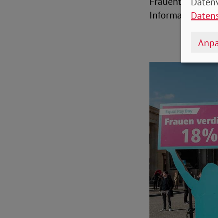
Frauentag (8. Mä
Datenv
Informationen zu
Daten
Anpa