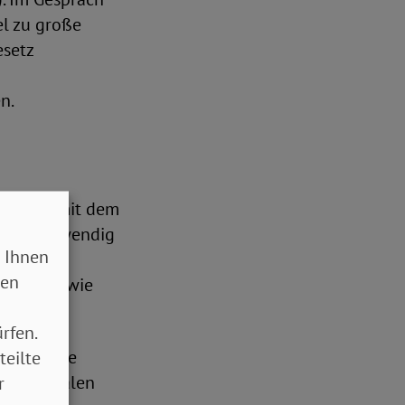
el zu große
esetz
n.
 sprach mit dem
ungen notwendig
 Ihnen
sen
anteil sowie
ting.
rfen.
und um die
teilte
ternationalen
r