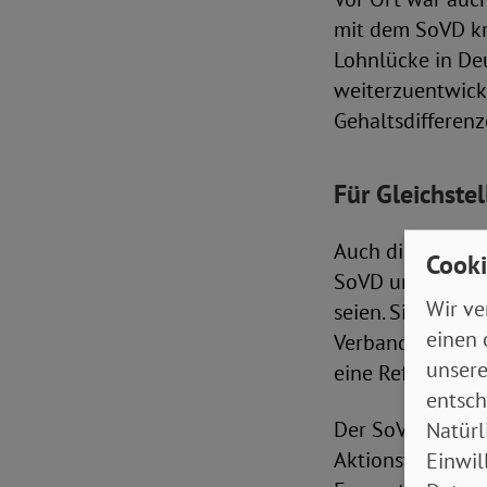
mit dem SoVD kri
Lohnlücke in De
weiterzuentwicke
Gehaltsdifferen
Für Gleichste
Auch die Antidi
Cooki
SoVD und stellt
Wir ve
seien. Sie nannt
einen 
Verbandsklagere
unsere
eine Reform des 
entsch
Der SoVD hat de
Natürl
Aktionstage, Equ
Einwil