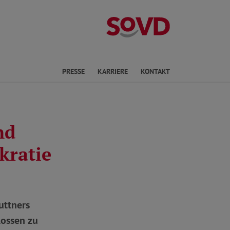
Landesverband 
ichte Sprache
PRESSE
KARRIERE
KONTAKT
nd
kratie
uttners
lossen zu