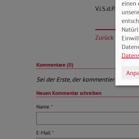
einen 
V.i.S.d.P.: Peter
unsere
entsch
Natürl
Zurück
Einwil
Datenv
Daten
Kommentare (0)
Anpa
Sei der Erste, der kommentiert
Neuen Kommentar schreiben
Name
*
E-Mail
*