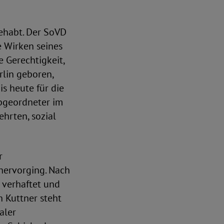
gehabt. Der SoVD
e Wirken seines
 Gerechtigkeit,
rlin geboren,
s heute für die
Abgeordneter im
ehrten, sozial
r
hervorging. Nach
 verhaftet und
 Kuttner steht
aler