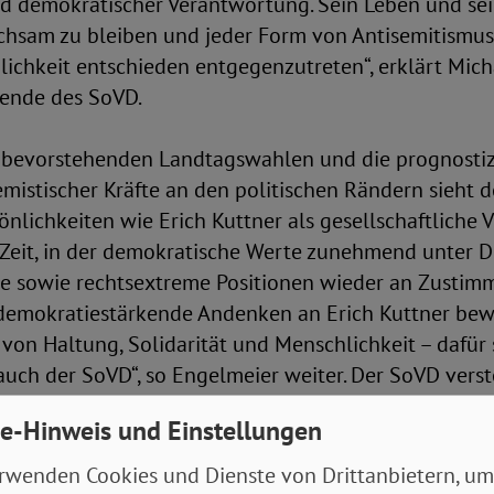
nd demokratischer Verantwortung. Sein Leben und sei
hsam zu bleiben und jeder Form von Antisemitismus
ichkeit entschieden entgegenzutreten“, erklärt Mich
zende des SoVD.
ie bevorstehenden Landtagswahlen und die prognostiz
mistischer Kräfte an den politischen Rändern sieht 
önlichkeiten wie Erich Kuttner als gesellschaftliche V
 Zeit, in der demokratische Werte zunehmend unter 
he sowie rechtsextreme Positionen wieder an Zusti
demokratiestärkende Andenken an Erich Kuttner bew
von Haltung, Solidarität und Menschlichkeit – dafür 
auch der SoVD“, so Engelmeier weiter. Der SoVD verst
en Gründungsvater deshalb nicht allein als historis
e-Hinweis und Einstellungen
en Auftrag für Gegenwart und Zukunft. Das Vermächtn
ade heute aktueller denn je.
rwenden Cookies und Dienste von Drittanbietern, um