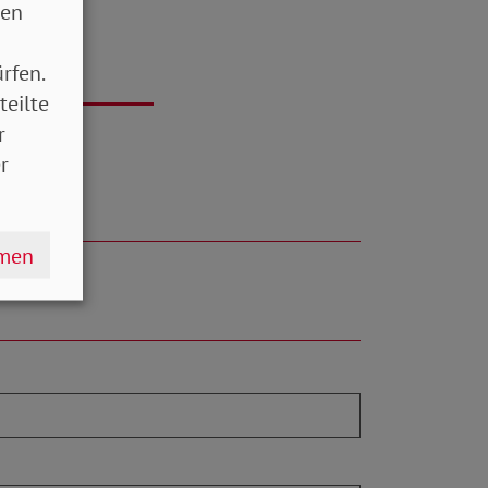
sen
rfen.
teilte
r
r
hmen