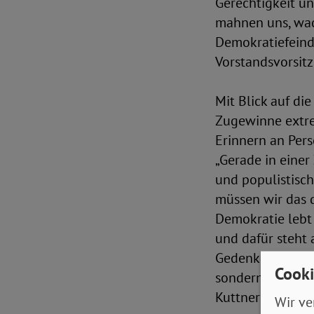
Gerechtigkeit u
mahnen uns, wac
Demokratiefeindl
Vorstandsvorsit
Mit Blick auf d
Zugewinne extre
Erinnern an Pers
„Gerade in einer
und populistisc
müssen wir das 
Demokratie lebt 
und dafür steht 
Gedenken an sein
Cooki
sondern als klar
Kuttners sei ger
Wir ve