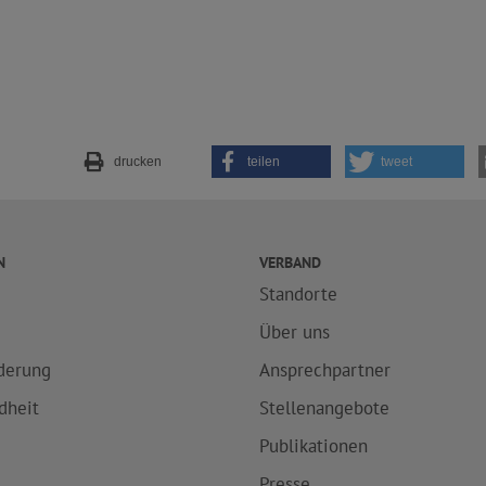
drucken
teilen
tweet
N
VERBAND
Standorte
e
Über uns
derung
Ansprechpartner
dheit
Stellenangebote
Publikationen
Presse