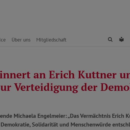
Finden
Le
ice
Über uns
Mitgliedschaft
innert an Erich Kuttner u
ur Verteidigung der Demo
zende Michaela Engelmeier: „Das Vermächtnis Erich K
s, Demokratie, Solidarität und Menschenwürde entsch