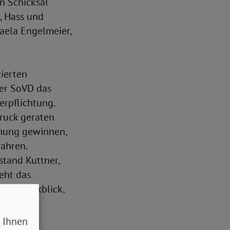
n Schicksal
, Hass und
aela Engelmeier,
ierten
der SoVD das
erpflichtung.
Druck geraten
mmung gewinnen,
ahren.
stand Kuttner,
eht das
chen Rückblick,
is Erich
 Ihnen