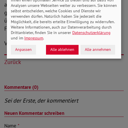
appelliert daher an die Verantwortlichen, die
Analysen unsere Webseiten weiter zu verbessern. Sie können
selbst entscheiden, welche Cookies und Dienste wir
geplanten Beitragserhöhungen kritisch zu
verwenden dürfen. Natürlich haben Sie jederzeit die
überprüfen und die dargestellten alternativen
Möglichkeit, die bereits erteilte Einwilligung zu widerrufen.
Weitere Informationen, auch zur Datenverarbeitung durch
Finanzierungsmodelle in Erwägung zu ziehen.
Drittanbieter, finden Sie in unserer
Datenschutzerklärung
und im
Impressum
.
V.i.S.d.P.: Constantin Schwarzer
Anpassen
Alle ablehnen
Alle annehmen
Zurück
Kommentare (0)
Sei der Erste, der kommentiert
Neuen Kommentar schreiben
Name
*