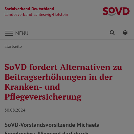
Sozialverband Deutschland
La
Landesverband Schleswig-Holstein
Direkt zu den Inhalten springen
Finden
Lei
MENÜ
Startseite
SoVD fordert Alternativen zu
Beitragserhöhungen in der
Kranken- und
Pflegeversicherung
30.08.2024
SoVD-Vorstandsvorsitzende Michaela
Engelmeier: „Niemand darf durch