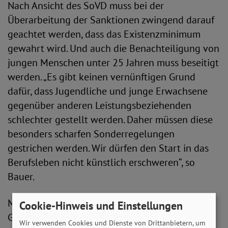
Nach Ansicht des SoVD muss bei der
Überarbeitung der Sanktionen zwingend darauf
geachtet werden, dass das Existenzminimum
gewahrt wird. Und auch die Benachteiligung von
jungen Menschen unter 25 Jahren muss beseitigt
werden. „Es gibt keinen vernünftigen Grund
dafür, dass Jugendliche und junge Erwachsene
gegenüber anderen Leistungsbeziehenden
schlechter gestellt werden. Daher müssen diese
besonders scharfen Sonderregelungen
gestrichen werden. Wir dürfen den Start in das
Berufsleben nicht künstlich erschweren“, so
Bauer.
Mit den Ideen zur Neuregelung der Hartz-IV-
Cookie-Hinweis und Einstellungen
Gesetze von Bundesminister Hubertus Heil und
Wir verwenden Cookies und Dienste von Drittanbietern, um