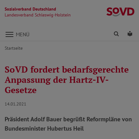
Sozialverband Deutschland
La
Landesverband Schleswig-Holstein
Direkt zu den Inhalten springen
Finden
Lei
MENÜ
Startseite
SoVD fordert bedarfsgerechte
Anpassung der Hartz-IV-
Gesetze
14.01.2021
Präsident Adolf Bauer begrüßt Reformpläne von
Bundesminister Hubertus Heil