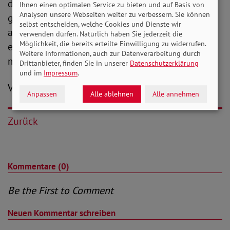
den Grünen ist neuer Schwung in die Debatte
Ihnen einen optimalen Service zu bieten und auf Basis von
Analysen unsere Webseiten weiter zu verbessern. Sie können
gekommen. Nach Auffassung des SoVD sind
selbst entscheiden, welche Cookies und Dienste wir
allerdings weitreichende Veränderungen
verwenden dürfen. Natürlich haben Sie jederzeit die
Möglichkeit, die bereits erteilte Einwilligung zu widerrufen.
erforderlich. Und vor allem fordert Bauer: „Nun
Weitere Informationen, auch zur Datenverarbeitung durch
müssen den Worten auch Taten folgen.“
Drittanbieter, finden Sie in unserer
Datenschutzerklärung
und im
Impressum
.
V. i. S. d. P.: Christian Draheim
Anpassen
Alle ablehnen
Alle annehmen
Zurück
Kommentare (0)
Be the First to Comment
Neuen Kommentar schreiben