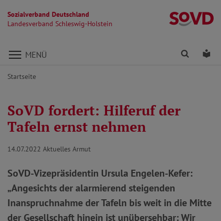
Sozialverband Deutschland
La
Landesverband Schleswig-Holstein
Direkt zu den Inhalten springen
Finden
Lei
MENÜ
Startseite
SoVD fordert: Hilferuf der
Tafeln ernst nehmen
14.07.2022
Aktuelles Armut
SoVD-Vizepräsidentin Ursula Engelen-Kefer:
„Angesichts der alarmierend steigenden
Inanspruchnahme der Tafeln bis weit in die Mitte
der Gesellschaft hinein ist unübersehbar: Wir