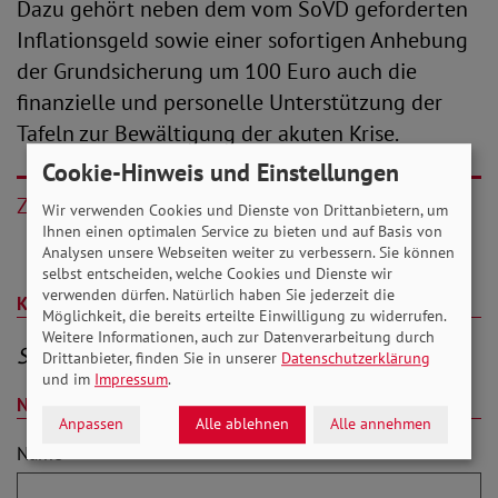
Dazu gehört neben dem vom SoVD geforderten
Inflationsgeld sowie einer sofortigen Anhebung
der Grundsicherung um 100 Euro auch die
finanzielle und personelle Unterstützung der
Tafeln zur Bewältigung der akuten Krise.
Cookie-Hinweis und Einstellungen
Zurück
Wir verwenden Cookies und Dienste von Drittanbietern, um
Ihnen einen optimalen Service zu bieten und auf Basis von
Analysen unsere Webseiten weiter zu verbessern. Sie können
selbst entscheiden, welche Cookies und Dienste wir
verwenden dürfen. Natürlich haben Sie jederzeit die
Kommentare (0)
Möglichkeit, die bereits erteilte Einwilligung zu widerrufen.
Weitere Informationen, auch zur Datenverarbeitung durch
Sei der Erste, der kommentiert
Drittanbieter, finden Sie in unserer
Datenschutzerklärung
und im
Impressum
.
Neuen Kommentar schreiben
Anpassen
Alle ablehnen
Alle annehmen
Name
*