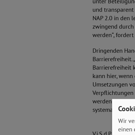
unter Beteiligu
und transparent
NAP 2.0 in den l
zwingend durch 
werden“, fordert
Dringenden Hand
Barrierefreiheit
Barrierefreiheit
kann hier, wenn 
Umsetzungen vor
Verpflichtungen z
werden Investiti
Cooki
systematisch mög
Wir ve
einen 
V.i.S.d.P.: Christ