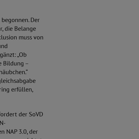
 begonnen. Der
r, die Belange
klusion muss von
und
gänzt: „Ob
e Bildung –
ehäubchen.“
gleichsabgabe
ing erfüllen,
fordert der SoVD
N-
n NAP 3.0, der