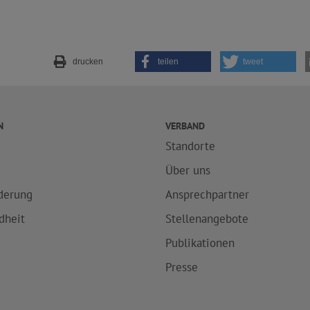
drucken
teilen
tweet
N
VERBAND
Standorte
e
Über uns
derung
Ansprechpartner
dheit
Stellenangebote
Publikationen
Presse