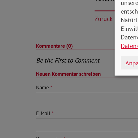
unsere
entsch
Zurück
Natürl
Einwil
Datenv
Daten
Kommentare (0)
Be the First to Comment
Anpa
Neuen Kommentar schreiben
Name
*
E-Mail
*