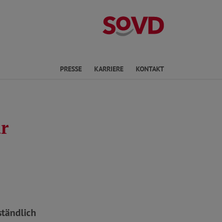
Landesverband 
ichte Sprache
PRESSE
KARRIERE
KONTAKT
ur
ständlich