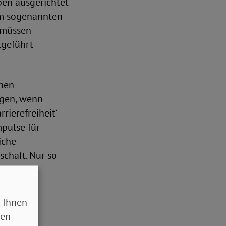
ben ausgerichtet
em sogenannten
e müssen
tgeführt
chen
ingen, wenn
ierefreiheit‘
mpulse für
iche
schaft. Nur so
altig und
erden.“
 Ihnen
sen