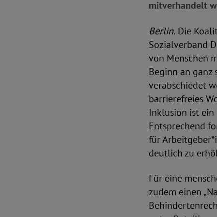
mitverhandelt w
Berlin.
Die Koali
Sozialverband De
von Menschen mi
Beginn an ganz s
verabschiedet we
barrierefreies W
Inklusion ist ei
Entsprechend fo
für Arbeitgeber*
deutlich zu erhö
Für eine mensch
zudem einen „Na
Behindertenrecht