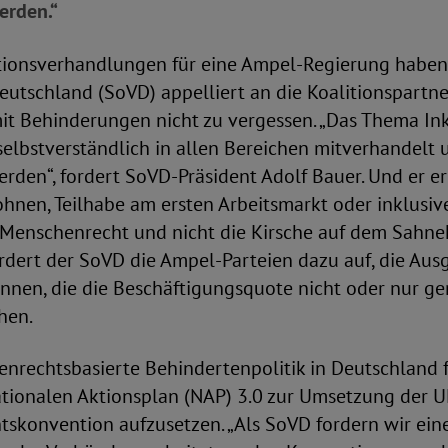
erden.“
tionsverhandlungen für eine Ampel-Regierung haben
utschland (SoVD) appelliert an die Koalitionspartne
t Behinderungen nicht zu vergessen. „Das Thema In
elbstverständlich in allen Bereichen mitverhandelt 
rden“, fordert SoVD-Präsident Adolf Bauer. Und er er
ohnen, Teilhabe am ersten Arbeitsmarkt oder inklusiv
n Menschenrecht und nicht die Kirsche auf dem Sahn
rdert der SoVD die Ampel-Parteien dazu auf, die Aus
innen, die die Beschäftigungsquote nicht oder nur ger
hen.
enrechtsbasierte Behindertenpolitik in Deutschland 
tionalen Aktionsplan (NAP) 3.0 zur Umsetzung der U
skonvention aufzusetzen. „Als SoVD fordern wir eine