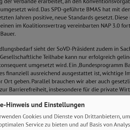
ng der Verbände erarbeitet, an den Konventionsvorga
 umgesetzt wird. Das SPD-geführte BMAS hat mit d
etzten Jahren positive, neue Standards gesetzt. Dies
einen im Koalitionsvertrag vereinbarten NAP 3.0 for
 Bauer.
lungsbedarf sieht der SoVD-Präsident zudem in Sa
. „Gesellschaftliche Teilhabe kann nur erfolgreich gel
 konsequent umgesetzt wird. Ein ‚Bundesprogramm Barr
es finanziell ausreichend ausgestattet ist, wichtige I
 Ort geben. Parallel brauchen wir aber auch gesetzl
ur Barrierefreiheit, insbesondere für die private Wirt
onen zur Barrierefreiheit vor Ort zielgerichtet, nachh
e-Hinweis und Einstellungen
lich. Beides sollte im Koalitionsvertrag verankert w
rwenden Cookies und Dienste von Drittanbietern, um
optimalen Service zu bieten und auf Basis von Analy
ian Draheim