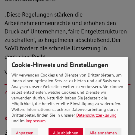
„Diese Regelungen stärken die
Arbeitnehmerinnenrechte und erhöhen den
Druck auf Unternehmen, faire Entgeltstrukturen
zu schaffen“, so Engelmeier abschließend. Der
SoVD fordert die schnelle Umsetzung in
deutsches Recht.
Cookie-Hinweis und Einstellungen
V.i.S.d.P.: Constantin Schwarzer
Wir verwenden Cookies und Dienste von Drittanbietern, um
Ihnen einen optimalen Service zu bieten und auf Basis von
Analysen unsere Webseiten weiter zu verbessern. Sie können
Zurück
selbst entscheiden, welche Cookies und Dienste wir
verwenden dürfen. Natürlich haben Sie jederzeit die
Möglichkeit, die bereits erteilte Einwilligung zu widerrufen.
Weitere Informationen, auch zur Datenverarbeitung durch
Drittanbieter, finden Sie in unserer
Datenschutzerklärung
Kommentare (0)
und im
Impressum
.
Sei der Erste, der kommentiert
Anpassen
Alle ablehnen
Alle annehmen