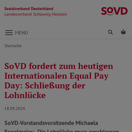
Sozialverband Deutschland
La
Landesverband Schleswig-Holstein
Direkt zu den Inhalten springen
Finden
Lei
MENÜ
Startseite
SoVD fordert zum heutigen
Internationalen Equal Pay
Day: Schließung der
Lohnlücke
18.09.2024
SoVD-Vorstandsvorsitzende Michaela
Engelmeier: „Die Lohnlücke muss geschlossen