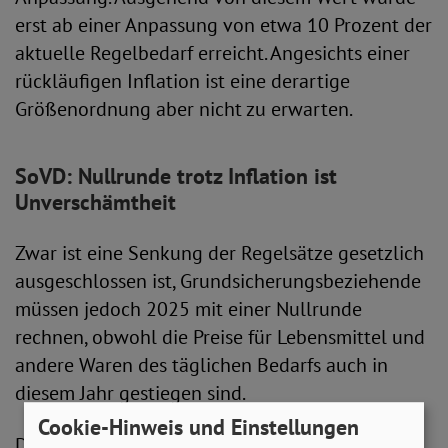
erst ab einer Anpassung von etwa 10 Prozent der
aktuelle Regelbedarf erreicht. Angesichts einer
rückläufigen Inflation ist eine derartige
Größenordnung aber nicht zu erwarten.
SoVD: Nullrunde trotz Inflation ist
Unverschämtheit
Zwar ist eine Senkung der Regelsätze gesetzlich
ausgeschlossen ist, Grundsicherungsbeziehende
müssen jedoch 2025 mit einer Nullrunde
rechnen, obwohl die Preise für Lebensmittel und
andere Waren des täglichen Bedarfs auch in
diesem Jahr gestiegen sind.
Cookie-Hinweis und Einstellungen
Der Sozialverband Deutschland sieht darin eine