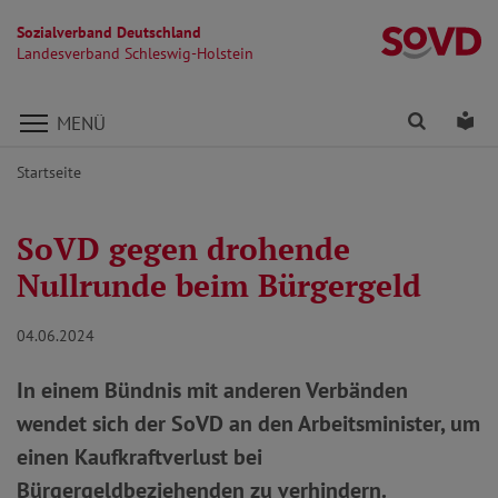
Sozialverband Deutschland
La
Landesverband Schleswig-Holstein
Direkt zu den Inhalten springen
Finden
Lei
MENÜ
Startseite
SoVD gegen drohende
Nullrunde beim Bürgergeld
04.06.2024
In einem Bündnis mit anderen Verbänden
wendet sich der SoVD an den Arbeitsminister, um
einen Kaufkraftverlust bei
Bürgergeldbeziehenden zu verhindern.