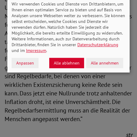
Wir verwenden Cookies und Dienste von Drittanbietern, um
Ungerechtigkeit, die SoVD-Vorstandsvorsitzende
Ihnen einen optimalen Service zu bieten und auf Basis von
Michaela Engelmeier stellt anlässlich des Aufrufs
Analysen unsere Webseiten weiter zu verbessern. Sie können
selbst entscheiden, welche Cookies und Dienste wir
fest: „Für viele Menschen in Deutschland gehört
verwenden dürfen. Natürlich haben Sie jederzeit die
Armut zu ihrem Alltag. Das erleben wir
Möglichkeit, die bereits erteilte Einwilligung zu widerrufen.
Weitere Informationen, auch zur Datenverarbeitung durch
tagtäglich in unseren Beratungsstellen. Vielen
Drittanbieter, finden Sie in unserer
Datenschutzerklärung
fehlt schlicht das Geld für das Bahnticket, um
und im
Impressum
.
Familie und Freunde zu besuchen oder um
Anpassen
Alle ablehnen
Alle annehmen
gesunde Lebensmittel zu kaufen. Ein Grund dafür
sind Regelbedarfe, bei denen von einer
wirklichen Existenzsicherung keine Rede sein
kann. Dass jetzt eine Nullrunde trotz anhaltender
Inflation droht, ist eine Unverschämtheit. Die
Regelbedarfsermittlung muss an die Realität der
Menschen angepasst werden.“
str