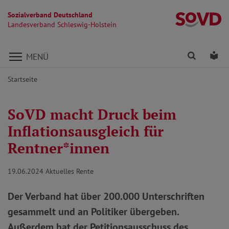
Sozialverband Deutschland
La
Landesverband Schleswig-Holstein
Direkt zu den Inhalten springen
Finden
Lei
MENÜ
Startseite
SoVD macht Druck beim
Inflationsausgleich für
Rentner*innen
19.06.2024
Aktuelles Rente
Der Verband hat über 200.000 Unterschriften
gesammelt und an Politiker übergeben.
Außerdem hat der Petitionsausschuss des