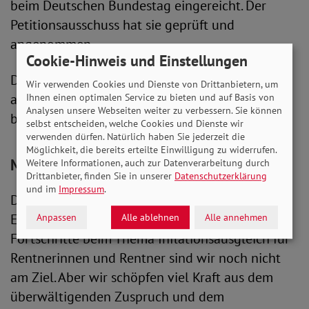
beim Deutschen Bundestag eingereicht. Der
Petitionsausschuss hat sie geprüft und
angenommen.
Cookie-Hinweis und Einstellungen
Der SoVD wird sich weiter dafür einsetzen, dass
Wir verwenden Cookies und Dienste von Drittanbietern, um
auch Rentner*innen einen Inflationsausgleich
Ihnen einen optimalen Service zu bieten und auf Basis von
Analysen unsere Webseiten weiter zu verbessern. Sie können
bekommen.
selbst entscheiden, welche Cookies und Dienste wir
verwenden dürfen. Natürlich haben Sie jederzeit die
Möglichkeit, die bereits erteilte Einwilligung zu widerrufen.
Michaela Engelmeier: Wir bleiben am Ball
Weitere Informationen, auch zur Datenverarbeitung durch
Drittanbieter, finden Sie in unserer
Datenschutzerklärung
und im
Impressum
.
Die SoVD-Vorstandsvorsitzende Michaela
Engelmeier resümiert: „Trotz wichtiger
Anpassen
Alle ablehnen
Alle annehmen
Fortschritte beim Thema Inflationsausgleich für
Rentnerinnen und Rentner sind wir noch nicht
am Ziel. Aber wir schöpfen viel Kraft aus dem
überwältigenden Zuspruch und dem