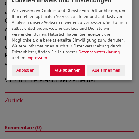
demographische Belastung weniger schwer
Wir verwenden Cookies und Dienste von Drittanbietern, um
ausfallen wird, stellt unsere älterwerdende
Ihnen einen optimalen Service zu bieten und auf Basis von
Gesellschaft natürlich eine Herausforderung
Analysen unsere Webseiten weiter zu verbessern. Sie können
dar. Aber wir sagen auch: die umlagefinanzierte
selbst entscheiden, welche Cookies und Dienste wir
verwenden dürfen. Natürlich haben Sie jederzeit die
Rente, wie wir sie haben, ist sozial, solidarisch
Möglichkeit, die bereits erteilte Einwilligung zu widerrufen.
und sicher. Der größte Nachteil der gesetzlichen
Weitere Informationen, auch zur Datenverarbeitung durch
Drittanbieter, finden Sie in unserer
Datenschutzerklärung
Rente ist ihr schlechtes Image - und das wollen
und im
Impressum
.
wir jetzt ändern“, so Michaela Engelmeier.
Anpassen
Alle ablehnen
Alle annehmen
V. i. S. d. P.: Peter-Michael Zernechel
Zurück
Kommentare (0)