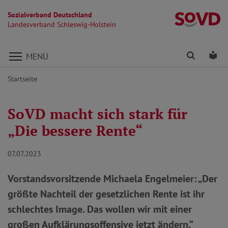
Sozialverband Deutschland
La
Landesverband Schleswig-Holstein
Direkt zu den Inhalten springen
Finden
Lei
MENÜ
Startseite
SoVD macht sich stark für
„Die bessere Rente“
07.07.2023
Vorstandsvorsitzende Michaela Engelmeier: „Der
größte Nachteil der gesetzlichen Rente ist ihr
schlechtes Image. Das wollen wir mit einer
großen Aufklärungsoffensive jetzt ändern.“