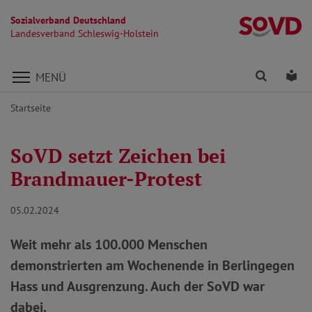
Sozialverband Deutschland
La
Landesverband Schleswig-Holstein
Direkt zu den Inhalten springen
Finden
Lei
MENÜ
Startseite
SoVD setzt Zeichen bei
Brandmauer-Protest
05.02.2024
Weit mehr als 100.000 Menschen
demonstrierten am Wochenende in Berlingegen
Hass und Ausgrenzung. Auch der SoVD war
dabei.