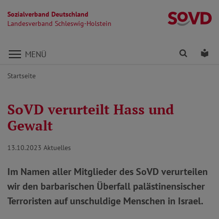
Sozialverband Deutschland
La
Landesverband Schleswig-Holstein
Direkt zu den Inhalten springen
Finden
Lei
MENÜ
Startseite
SoVD verurteilt Hass und
Gewalt
13.10.2023
Aktuelles
Im Namen aller Mitglieder des SoVD verurteilen
wir den barbarischen Überfall palästinensischer
Terroristen auf unschuldige Menschen in Israel.