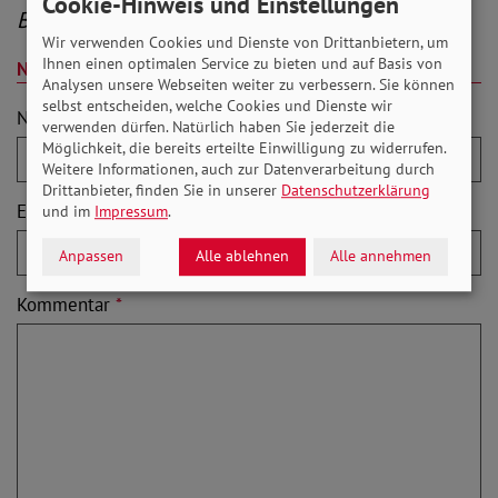
Cookie-Hinweis und Einstellungen
Be the First to Comment
Wir verwenden Cookies und Dienste von Drittanbietern, um
Ihnen einen optimalen Service zu bieten und auf Basis von
Neuen Kommentar schreiben
Analysen unsere Webseiten weiter zu verbessern. Sie können
selbst entscheiden, welche Cookies und Dienste wir
Name
*
verwenden dürfen. Natürlich haben Sie jederzeit die
Möglichkeit, die bereits erteilte Einwilligung zu widerrufen.
Weitere Informationen, auch zur Datenverarbeitung durch
Drittanbieter, finden Sie in unserer
Datenschutzerklärung
E-Mail
*
und im
Impressum
.
Anpassen
Alle ablehnen
Alle annehmen
Kommentar
*